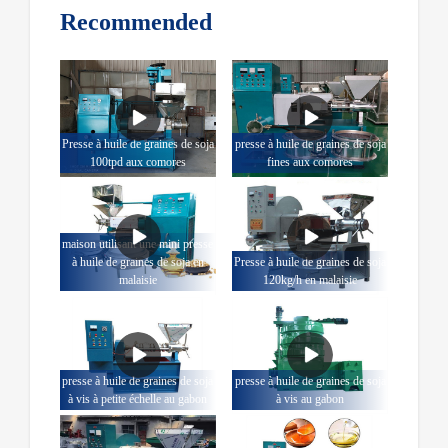
Recommended
Presse à huile de graines de soja
presse à huile de graines de soja
100tpd aux comores
fines aux comores
maison utilisant une mini presse
à huile de graines de soja en
Presse à huile de graines de soja
malaisie
120kg/h en malaisie
presse à huile de graines de soja
presse à huile de graines de soja
à vis à petite échelle au gabon
à vis au gabon