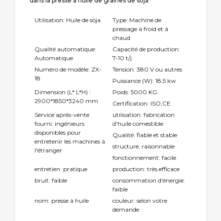
dans la presse à huile de graines de soja
Utilisation: Huile de soja
Type: Machine de
pressage à froid et à
chaud
Qualité automatique:
Capacité de production:
Automatique
7-10 t/j
Numéro de modèle: ZX-
Tension: 380 V ou autres
18
Puissance (W): 18,5 kw
Dimension (L* L*H) :
Poids: 5000 KG
2900*1850*3240 mm
Certification: ISO,CE
Service après-vente
utilisation: fabrication
fourni: ingénieurs
d'huile comestible
disponibles pour
Qualité: fiable et stable
entretenir les machines à
structure: raisonnable
l'étranger
fonctionnement: facile
entretien: pratique
production: très efficace
bruit: faible
consommation d'énergie:
faible
nom: presse à huile
couleur: selon votre
demande