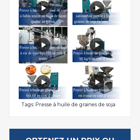
Presse à huile de graines de soja
à faible teneur en huile de haute
savoureuse presse à huile de
qualité au gabon
graines de soja en cote d' ivoire
Presse à huile de graines de soja
à vis de type 6yl-100 en cote d'
Presse à huile de graines de soja
ivoire
90 kg/h en cote d' ivoire
Presse à huile de graines de soja
Presse à huile de graines de soja
6yl-68 en cote d' ivoire
en cristal en cote d' ivoire
Tags:
Presse à huile de graines de soja