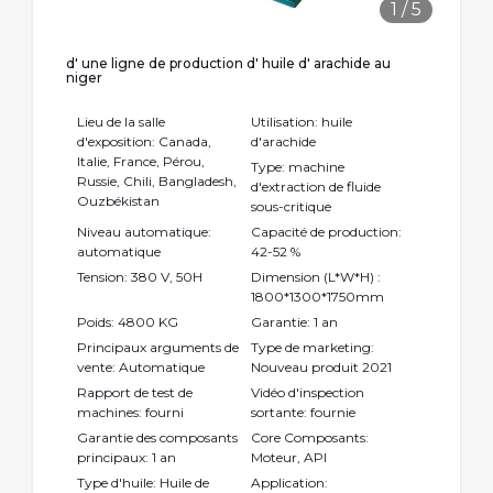
1
/
5
d' une ligne de production d' huile d' arachide au
niger
Lieu de la salle
Utilisation: huile
d'exposition: Canada,
d'arachide
Italie, France, Pérou,
Type: machine
Russie, Chili, Bangladesh,
d'extraction de fluide
Ouzbékistan
sous-critique
Niveau automatique:
Capacité de production:
automatique
42-52 %
Tension: 380 V, 50H
Dimension (L*W*H) :
1800*1300*1750mm
Poids: 4800 KG
Garantie: 1 an
Principaux arguments de
Type de marketing:
vente: Automatique
Nouveau produit 2021
Rapport de test de
Vidéo d'inspection
machines: fourni
sortante: fournie
Garantie des composants
Core Composants:
principaux: 1 an
Moteur, API
Type d'huile: Huile de
Application: