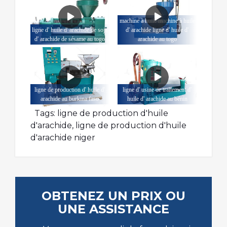
machine à huile machine à huile
ligne d' huile d' arachide de soja
d' arachide ligne d' huile d'
d' arachide de sésame au togo
arachide au togo
ligne de production d' huile d'
ligne d' usine de traitement d'
arachide au burkina faso
huile d' arachide au bénin
Tags:
ligne de production d'huile
d'arachide
,
ligne de production d'huile
d'arachide niger
OBTENEZ UN PRIX OU
UNE ASSISTANCE