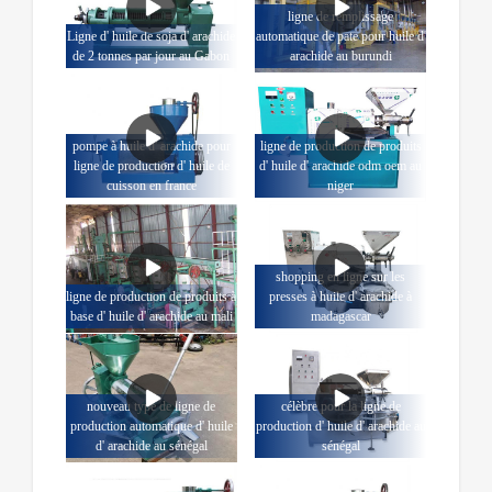
ligne de remplissage
Ligne d' huile de soja d' arachide
automatique de pate pour huile d'
de 2 tonnes par jour au Gabon
arachide au burundi
pompe à huile d' arachide pour
ligne de production de produits
ligne de production d' huile de
d' huile d' arachide odm oem au
cuisson en france
niger
shopping en ligne sur les
ligne de production de produits à
presses à huile d' arachide à
base d' huile d' arachide au mali
madagascar
nouveau type de ligne de
célèbre pour la ligne de
production automatique d' huile
production d' huile d' arachide au
d' arachide au sénégal
sénégal