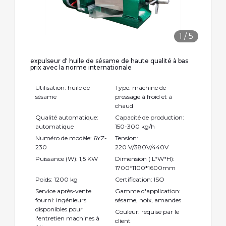
1
/
5
expulseur d' huile de sésame de haute qualité à bas
prix avec la norme internationale
Utilisation: huile de
Type: machine de
sésame
pressage à froid et à
chaud
Qualité automatique:
Capacité de production:
automatique
150-300 kg/h
Numéro de modèle: 6YZ-
Tension:
230
220 V/380V/440V
Puissance (W): 1,5 KW
Dimension ( L*W*H):
1700*1100*1600mm
Poids: 1200 kg
Certification: ISO
Service après-vente
Gamme d'application:
fourni: ingénieurs
sésame, noix, amandes
disponibles pour
Couleur: requise par le
l'entretien machines à
client