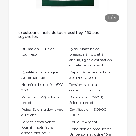
1
/
5
expulseur d' huile de tournesol hpyl-160 aux
seychelles
Utilisation: Huile de
Type: Machine de
tournesol
pressage à froid et à
chaud, ligne d'extraction
d'huile de tournesol
Qualité automatique:
Capacité de production:
Automatique
30TPD-1000TPD
Numéro de modèle: 6YY-
Tension: selon la
260
demande du client
Puissance (W): selon le
Dimension (L*W*H):
projet
Selon le projet
Poids: Selon la demande
Certification: ISO9001-
du client
2008
Service après-vente
Couleur: Argent
fourni : Ingénieurs
Condition de production:
disponibles pour
Un personnel, usine 10㎡