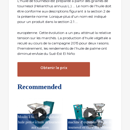
L'huile de tournesol est préparée à partir des graines de
tournesol (Helianthus annuus L.) ... Le nom de l'huile doit
être conforme aux descriptions figurant à la section 2 de
la présente norme. Lorsque plus d'un nom est indiqué
pour un produit dans la section 2.1 ...
européenne. Cette évolution a un peu atténué la relative
tension sur les marchés. La production d’huile végétale a
reculé au cours de la campagne 2015 pour deux raisons.
Premièrement, les rendements de l’huile de palme ont
diminué enAsie du Sud-Est El Niño
Obtenir le prix
Recommended
Moulin à huile à vis expulseur d'
huile presse à huile de tournesol
machine d' expulseur d' huile de
aux comores
tournesol en chine aux comores