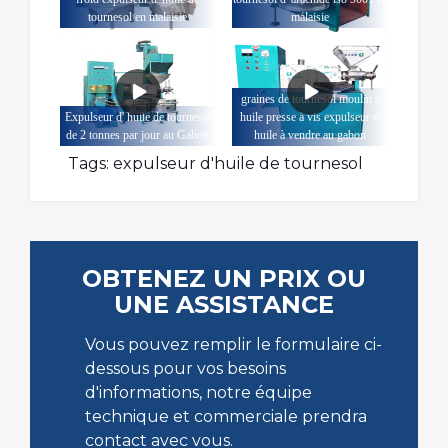
tournesol en malaisie
malaisie
graines de tournesol moulin à
Expulseur d' huile de tournesol
huile presse à vis expulseur d'
de 2 tonnes par jour au Gabon
huile à vendre au gabon
Tags:
expulseur d'huile de tournesol
OBTENEZ UN PRIX OU
UNE ASSISTANCE
Vous pouvez remplir le formulaire ci-
dessous pour vos besoins
d'informations, notre équipe
technique et commerciale prendra
contact avec vous.