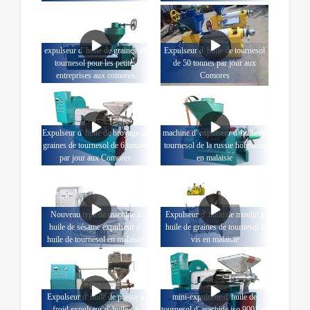
expulseur d' huile de graines de
Expulseur d' huile de tournesol
tournesol pour les petites
de 50 tonnes par jour aux
entreprises aux comores
Comores
Expulseur d' huile de broyage de
machine d' expulseur d' huile de
graines de tournesol de 6 tonnes
tournesol de la russie honduras
par jour aux Comores
en malaisie
Nouveau type de machine à
Expulseur d' huile de moulin à
huile de sésame expulseur d'
huile de graines de tournesol à
huile de tournesol en malaisie
vis en malaisie
Expulseur d' huile de presse à
mini-expulseur d' huile de
froid expulseur d' huile de
tournesol d' arachide iso 9001 en