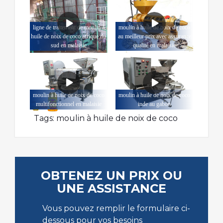
ligne de traitement de moulin à
moulin à huile de noix de coco
huile de noix de coco afrique du
au meilleur prix avec assurance
sud en malaisie
qualité en malaisie
moulin à huile de noix de coco
moulin à huile de noix de coco
multifonctionnel en malaisie
inde au gabon
Tags:
moulin à huile de noix de coco
OBTENEZ UN PRIX OU
UNE ASSISTANCE
Vous pouvez remplir le formulaire ci-
dessous pour vos besoins