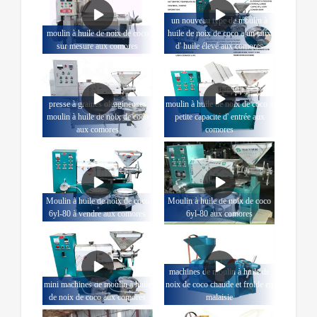
un nouveau type de moulin à
moulin à huile de noix de coco
huile de noix de coco a un taux
sur mesure aux comores
d' huile élevé aux comores
presse à graines oléagineuses
moulin à huile de noix de coco à
moulin à huile de noix de coco
petite capacité d' entrée aux
aux comores
comores
Moulin à huile de noix de coco
Moulin à huile de noix de coco
6yl-80 à vendre aux comores
6yl-80 aux comores
machines de moulin à huile de
mini machines de moulin à huile
noix de coco chaude et froide en
de noix de coco aux comores
malaisie