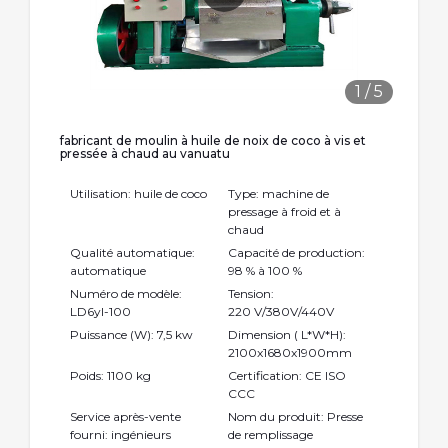
1
/
5
fabricant de moulin à huile de noix de coco à vis et
pressée à chaud au vanuatu
Utilisation: huile de coco
Type: machine de
pressage à froid et à
chaud
Qualité automatique:
Capacité de production:
automatique
98 % à 100 %
Numéro de modèle:
Tension:
LD6yl-100
220 V/380V/440V
Puissance (W): 7,5 kw
Dimension ( L*W*H):
2100x1680x1900mm
Poids: 1100 kg
Certification: CE ISO
CCC
Service après-vente
Nom du produit: Presse
fourni: ingénieurs
de remplissage