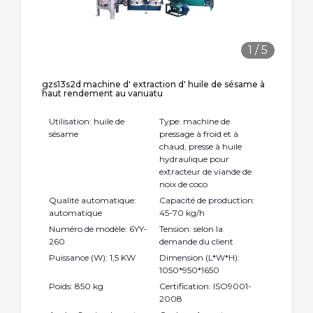
1
/
5
gzs13s2d machine d' extraction d' huile de sésame à
haut rendement au vanuatu
Utilisation: huile de
Type: machine de
sésame
pressage à froid et à
chaud, presse à huile
hydraulique pour
extracteur de viande de
noix de coco
Qualité automatique:
Capacité de production:
automatique
45-70 kg/h
Numéro de modèle: 6YY-
Tension: selon la
260
demande du client
Puissance (W): 1,5 KW
Dimension (L*W*H):
1050*950*1650
Poids: 850 kg
Certification: ISO9001-
2008