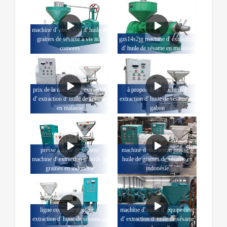
machine d' extraction d' huile de
graines de sésame à vis aux
gzs14s2jg machine d' extraction
comores
d' huile de sésame en malaisie
prix de la machine d' extraction
à propos de la machine d'
d' extraction d' huile de sésame
extraction d' huile de sésame au
en malaisie
gabon
presse à huile de sésame
machine d' extraction presse à
machine d' extraction d' huile de
huile de graines de sésame en
graines en indonésie
indonésie
ligne complète d' usine d'
machine d' usine d' équipement
extraction d' huile de sésame en
d' extraction d' huile de sésame