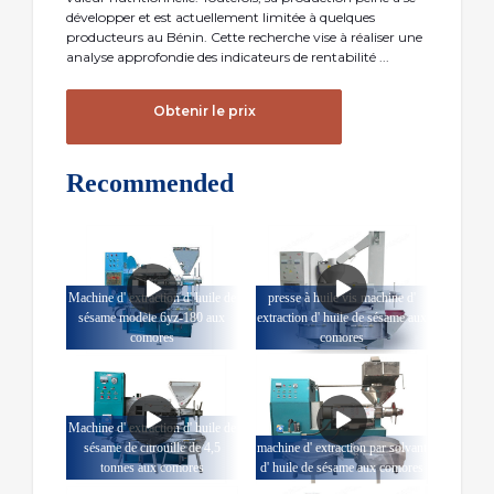
développer et est actuellement limitée à quelques
producteurs au Bénin. Cette recherche vise à réaliser une
analyse approfondie des indicateurs de rentabilité ...
Obtenir le prix
Recommended
Machine d' extraction d' huile de
presse à huile vis machine d'
sésame modèle 6yz-180 aux
extraction d' huile de sésame aux
comores
comores
Machine d' extraction d' huile de
sésame de citrouille de 4,5
machine d' extraction par solvant
tonnes aux comores
d' huile de sésame aux comores