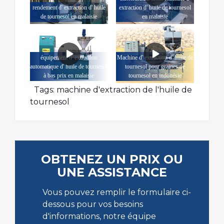
rendement d' extraction d' huile
extraction d' huile de tournesol
de tournesol en malaisie
en malaisie
équipement d' extraction
Machine d' extraction d' huile de
automatique d' huile de tournesol
tournesol pour graines de
à bas prix en malaisie
tournesol en indonésie
Tags:
machine d'extraction de l'huile de
tournesol
OBTENEZ UN PRIX OU
UNE ASSISTANCE
Vous pouvez remplir le formulaire ci-
dessous pour vos besoins
d'informations, notre équipe