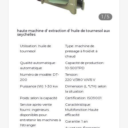
1
/
5
haute machine d' extraction d' huile de tournesol aux
seychelles
Utilisation: huile de
Type: machine de
tournesol
pressage à froid et à
chaud
Qualité automatique:
Capacité de production:
automatique
10-500TPD
Numéro de modèle: DT-
Tension:
200
220 V/380 V/415 V
Puissance (W): 1-30 kw
Dimension (L *L*H): selon
la situation
Poids: selon la capacité
Certification: ISO9001
Service après-vente
Caractéristique:
fourni: ingénieurs
Multifonction Haute
disponibles pour
efficacité
entretenir les machines à
Garantie: 1 an
l'étranger
Avantage: Économie