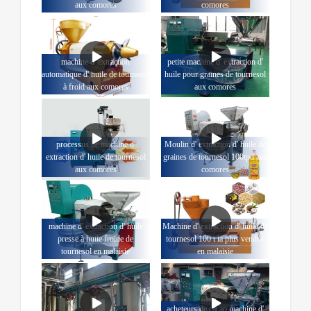
aux comores
comores
machine d' extraction
petite machine d' extraction d'
automatique d' huile de tournesol
huile pour graines de tournesol
à froid aux comores
aux comores
processus de machine d'
Moulin d' extraction d' huile de
extraction d' huile de tournesol
graines de tournesol 100tpd aux
aux comores
comores
machine d' extraction d' huile
Machine d' extraction d' huile de
presse à huile froide de
tournesol 100 t la plus vendue
tournesol en malaisie
en malaisie
acheteurs de cacao machine d'