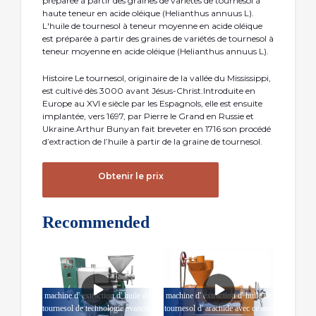
préparée à partir des graines de variétés de tournesol à
haute teneur en acide oléique (Helianthus annuus L).
L'huile de tournesol à teneur moyenne en acide oléique
est préparée à partir des graines de variétés de tournesol à
teneur moyenne en acide oléique (Helianthus annuus L).
Histoire Le tournesol, originaire de la vallée du Mississippi,
est cultivé dès 3000 avant Jésus-Christ.Introduite en
Europe au XVI e siècle par les Espagnols, elle est ensuite
implantée, vers 1697, par Pierre le Grand en Russie et
Ukraine.Arthur Bunyan fait breveter en 1716 son procédé
d’extraction de l’huile à partir de la graine de tournesol.
Obtenir le prix
Recommended
machine d' extraction d' huile de
machine d' extraction d' huile de
tournesol de technologie avancée
tournesol d' arachide avec ce aux