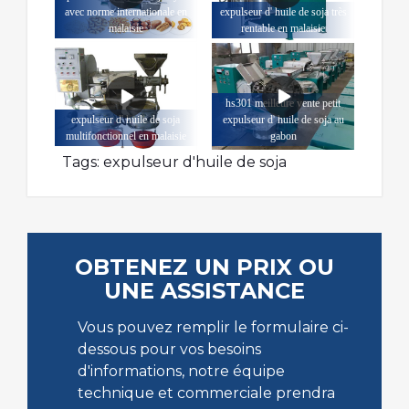
avec norme internationale en
expulseur d' huile de soja très
malaisie
rentable en malaisie
hs301 meilleure vente petit
expulseur d' huile de soja
expulseur d' huile de soja au
multifonctionnel en malaisie
gabon
Tags:
expulseur d'huile de soja
OBTENEZ UN PRIX OU
UNE ASSISTANCE
Vous pouvez remplir le formulaire ci-
dessous pour vos besoins
d'informations, notre équipe
technique et commerciale prendra