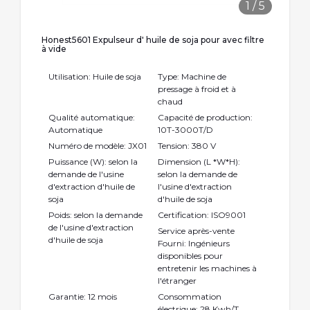
1
/
5
Honest5601 Expulseur d' huile de soja pour avec filtre
à vide
Utilisation: Huile de soja
Type: Machine de
pressage à froid et à
chaud
Qualité automatique:
Capacité de production:
Automatique
10T-3000T/D
Numéro de modèle: JX01
Tension: 380 V
Puissance (W): selon la
Dimension (L *W*H):
demande de l'usine
selon la demande de
d'extraction d'huile de
l'usine d'extraction
soja
d'huile de soja
Poids: selon la demande
Certification: ISO9001
de l'usine d'extraction
Service après-vente
d'huile de soja
Fourni: Ingénieurs
disponibles pour
entretenir les machines à
l'étranger
Garantie: 12 mois
Consommation
électrique: 28 Kwh/T