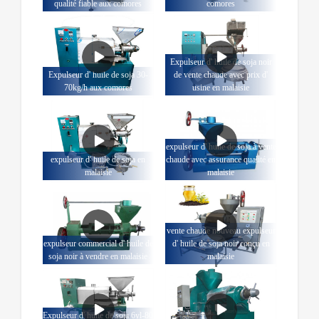
qualité fiable aux comores
comores
Expulseur d' huile de soja noir
Expulseur d' huile de soja 30-
de vente chaude avec prix d'
70kg/h aux comores
usine en malaisie
expulseur d' huile de soja à vente
expulseur d' huile de soja en
chaude avec assurance qualité en
malaisie
malaisie
vente chaude nouveau expulseur
expulseur commercial d' huile de
d' huile de soja noir conçu en
soja noir à vendre en malaisie
malaisie
Expulseur d' huile de soja 6yl-80