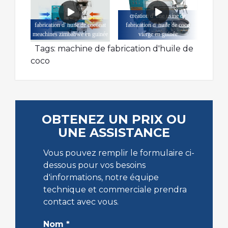
création d' une usine de
fabrication d' huile de coconat
fabrication d' huile de coco
meachines zimbabwe en guinée
vierge en guinée
Tags:
machine de fabrication d'huile de
coco
OBTENEZ UN PRIX OU
UNE ASSISTANCE
Vous pouvez remplir le formulaire ci-
dessous pour vos besoins
d'informations, notre équipe
technique et commerciale prendra
contact avec vous.
Nom
*