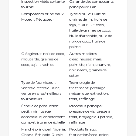
Inspection vidéo sortante:
Garantie des composants
fournie
principaux: 1 an
Composants principaux:
Type d'huile: Huile de
Moteur, Réducteur
graines de lin, huile de
soja, HUILE DE coco,
huile de graines de coco,
Huile d'arachide, huile de
noix de coco, huile de
palme
Oléagineux: noix de coco,
Autres matières
moutarde, graines de
oléagineuses: maïs,
coco, soja, arachide
palmiste, ricin, chanvre,
noir neem, graines de
coton
Type de fournisseur:
Technologie de
Ventes directes d'usine,
traitement: pressage
vente en gros/meilleurs
mécanique, extraction,
fournisseurs
froid, raffinage
Échelle de production:
Processus principal:
petit, mini usage
pressage de vis, presse à
domestique, entièrement
froid, broyage du pétrole,
complet à grande échelle
raffinage
Marché principal: Nigeria,
Produits finaux:
Ghana, Éthiopie, Russie,
fabrication/production