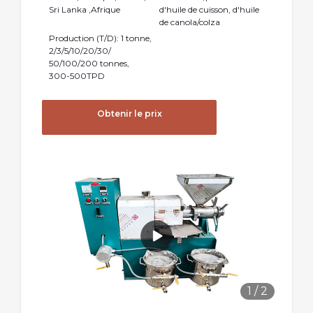
Sri Lanka ,Afrique
d'huile de cuisson, d'huile
de canola/colza
Production (T/D): 1 tonne,
2/3/5/10/20/30/
50/100/200 tonnes,
300-500TPD
Obtenir le prix
1
/
2