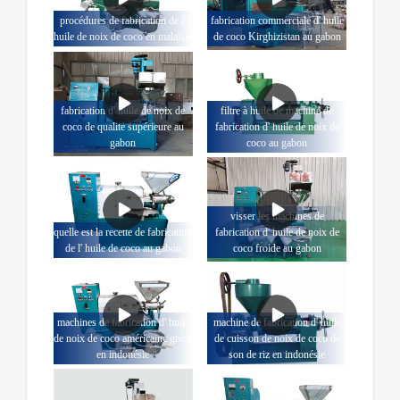
procédures de fabrication de l'
fabrication commerciale d' huile
huile de noix de coco en malaisie
de coco Kirghizistan au gabon
fabrication d' huile de noix de
filtre à huile de machine de
coco de qualité supérieure au
fabrication d' huile de noix de
gabon
coco au gabon
visser les machines de
quelle est la recette de fabrication
fabrication d' huile de noix de
de l' huile de coco au gabon
coco froide au gabon
machines de fabrication d' huile
machine de fabrication d' huile
de noix de coco américaine grèce
de cuisson de noix de coco de
en indonésie
son de riz en indonésie