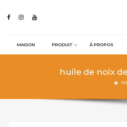
Skip to content
MAISON
PRODUIT
À PROPOS
huile de noix d
H