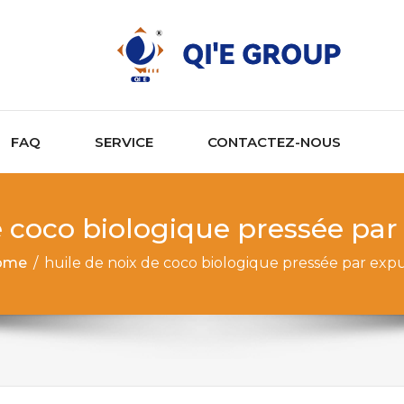
FAQ
SERVICE
CONTACTEZ-NOUS
e coco biologique pressée pa
ome
/
huile de noix de coco biologique pressée par ex