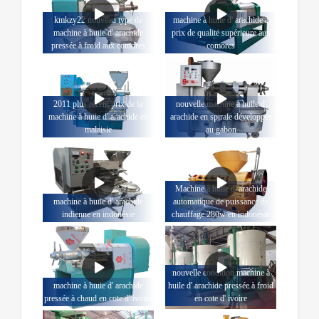
kmkzy22 nouveau type de
machine à huile d' arachide à
machine à huile d' arachide
prix de qualité supérieure aux
pressée à froid aux comores
comores
2011 plus récent prix de la
nouvelle machine à huile d'
machine à huile d' arachide en
arachide en spirale développée
malaisie
au gabon
Machine à huile d' arachide
machine à huile d' arachide
automatique de puissance de
indienne en indonésie
chauffage 280w en indonésie
nouvelle condition machine à
machine à huile d' arachide
huile d' arachide pressée à froid
pressée à chaud en cote d' ivoire
en cote d' ivoire