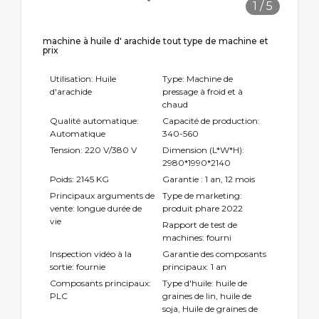
1
/
5
machine à huile d' arachide tout type de machine et
prix
Utilisation: Huile
Type: Machine de
d'arachide
pressage à froid et à
chaud
Qualité automatique:
Capacité de production:
Automatique
340-560
Tension: 220 V/380 V
Dimension (L*W*H):
2980*1990*2140
Poids: 2145 KG
Garantie : 1 an, 12 mois
Principaux arguments de
Type de marketing:
vente: longue durée de
produit phare 2022
vie
Rapport de test de
machines: fourni
Inspection vidéo à la
Garantie des composants
sortie: fournie
principaux: 1 an
Composants principaux:
Type d'huile: huile de
PLC
graines de lin, huile de
soja, Huile de graines de