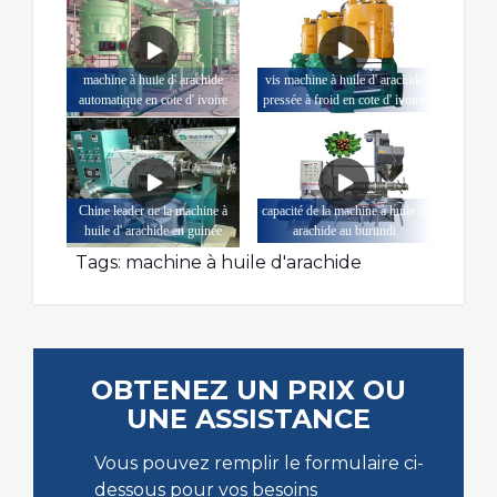
machine à huile d' arachide
vis machine à huile d' arachide
automatique en cote d' ivoire
pressée à froid en cote d' ivoire
Chine leader de la machine à
capacité de la machine à huile d'
huile d' arachide en guinée
arachide au burundi
Tags:
machine à huile d'arachide
OBTENEZ UN PRIX OU
UNE ASSISTANCE
Vous pouvez remplir le formulaire ci-
dessous pour vos besoins