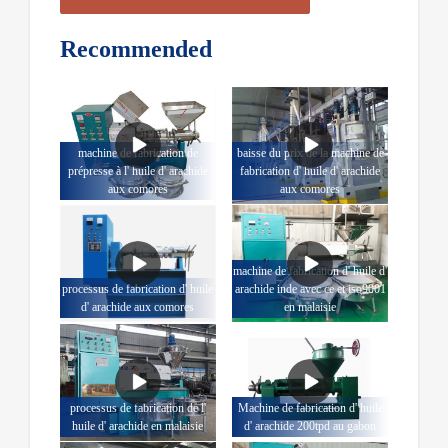
Recommended
machine de fabrication de
baisse du prix de la machine de
prépresse à l' huile d' arachide
fabrication d' huile d' arachide
aux comores
aux comores
machine de fabrication d' huile d'
processus de fabrication d' huile
arachide inde avec ce et iso9001
d' arachide aux comores
en malaisie
processus de fabrication de l'
Machine de fabrication d' huile
huile d' arachide en malaisie
d' arachide 200tpd au gabon