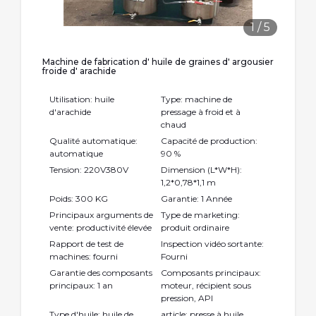
1
/
5
Machine de fabrication d' huile de graines d' argousier
froide d' arachide
Utilisation: huile
Type: machine de
d'arachide
pressage à froid et à
chaud
Qualité automatique:
Capacité de production:
automatique
90 %
Tension: 220V380V
Dimension (L*W*H):
1,2*0,78*1,1 m
Poids: 300 KG
Garantie: 1 Année
Principaux arguments de
Type de marketing:
vente: productivité élevée
produit ordinaire
Rapport de test de
Inspection vidéo sortante:
machines: fourni
Fourni
Garantie des composants
Composants principaux:
principaux: 1 an
moteur, récipient sous
pression, API
Type d'huile: huile de
article: presse à huile