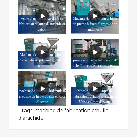
vente d' usine par machine de
Machine de fabrication d' huile
fabrication d' huile d' arachide au
de presse à froid d' arachide en
gabon
indonésie
Machine de fabrication d' huile
d' arachide 20tpd corée en cote d'
presse à huile de fabrication d'
ivoire
huile d' arachide en cote d' ivoire
machine de fabrication d' huile d'
Machine automatique de
arachide de haute qualité en cote
fabrication d' huile d' arachide
d' ivoire
50tpd en cote d' ivoire
Tags:
machine de fabrication d'huile
d'arachide