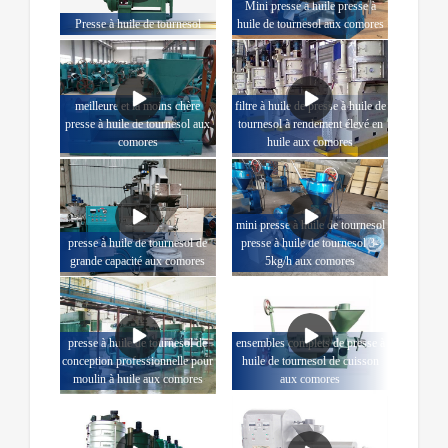
Mini presse à huile presse à
Presse à huile de tournesol
huile de tournesol aux comores
meilleure et la moins chère
filtre à huile de presse à huile de
presse à huile de tournesol aux
tournesol à rendement élevé en
comores
huile aux comores
mini presse à huile de tournesol
presse à huile de tournesol de
presse à huile de tournesol 3-
grande capacité aux comores
5kg/h aux comores
presse à huile de tournesol de
ensembles complets de presse à
conception professionnelle pour
huile de tournesol de cuisson
moulin à huile aux comores
aux comores