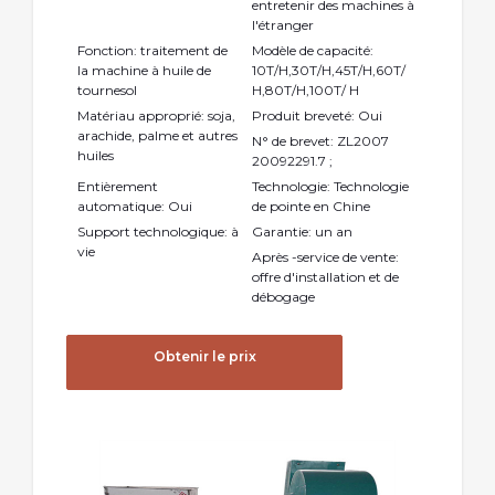
entretenir des machines à
l'étranger
Fonction: traitement de
Modèle de capacité:
la machine à huile de
10T/H,30T/H,45T/H,60T/
tournesol
H,80T/H,100T/ H
Matériau approprié: soja,
Produit breveté: Oui
arachide, palme et autres
N° de brevet: ZL2007
huiles
20092291.7 ;
Entièrement
Technologie: Technologie
automatique: Oui
de pointe en Chine
Support technologique: à
Garantie: un an
vie
Après -service de vente:
offre d'installation et de
débogage
Obtenir le prix