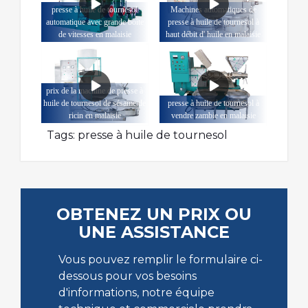
presse à huile de tournesol
Machines automatiques de
automatique avec grande boîte
presse à huile de tournesol à
de vitesses en malaisie
haut débit d' huile en malaisie
prix de la machine de presse à
huile de tournesol de sésame de
presse à huile de tournesol à
ricin en malaisie
vendre zambie en malaisie
Tags:
presse à huile de tournesol
OBTENEZ UN PRIX OU
UNE ASSISTANCE
Vous pouvez remplir le formulaire ci-
dessous pour vos besoins
d'informations, notre équipe