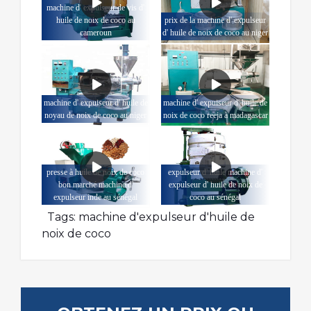
machine d' expulseur de vis d'
huile de noix de coco au
prix de la machine d' expulseur
cameroun
d' huile de noix de coco au niger
machine d' expulseur d' huile de
machine d' expulseur d' huile de
noyau de noix de coco au niger
noix de coco reeja à madagascar
presse à huile de noix de coco
expulseur d' huile machine d'
bon marché machine d'
expulseur d' huile de noix de
expulseur inde au sénégal
coco au sénégal
Tags:
machine d'expulseur d'huile de
noix de coco