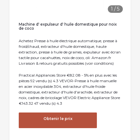
1
/
5
Machine d' expulseur d' huile domestique pour noix
de coco
Achetez Presse à huile électrique automatique, presse à
froid/chaud, extracteur d'huile domestique, haute
extraction, presse à huile de graines, expulseur avec écran
tactile pour cacahuètes, noix de coco, oli: Amazon.fr
Livraison & retours gratuits possibles (voir conditions)
Practical Appliances Store €82.08 - 5% en plus avec les
pièces 92 vendu (s) 4.3 VEVOR-Presse à huile manuelle
en acier inoxydable 304, extracteur d'huile froide
domestique, extracteur d'huile d'arachide, extracteur de
noix, cadres de bricolage VEVOR Electric Appliance Store
€143.32 47 vendu (s) 4.3
Obtenir le prix