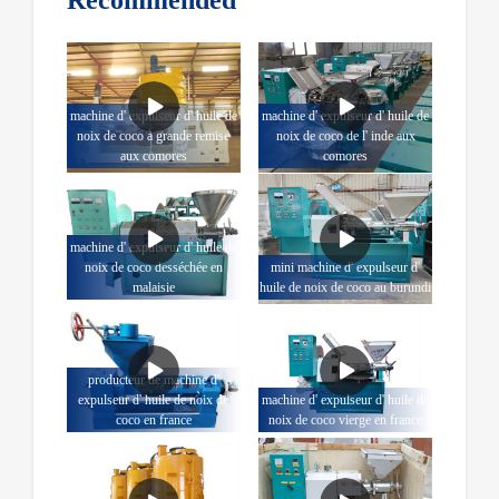
machine d' expulseur d' huile de
machine d' expulseur d' huile de
noix de coco à grande remise
noix de coco de l' inde aux
aux comores
comores
machine d' expulseur d' huile de
noix de coco desséchée en
mini machine d' expulseur d'
malaisie
huile de noix de coco au burundi
producteur de machine d'
expulseur d' huile de noix de
machine d' expulseur d' huile de
coco en france
noix de coco vierge en france