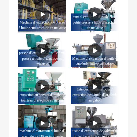
taux d' extraction d' huile élevé
Machine d' extraction de presse
petite presse à huile d' arachide
à huile semi-arachide en malaisie
en malaisie
presse d' extraction d' huile à vis
presse à huile d' arachide en
Machine d' extraction d' huile d'
malaisie
arachide 100tpd au gabon
liste des machines pour l'
extraction au solvant d' huile de
extraction de l' huile d' arachide
tourteau d' arachide au gabon
au gabon
machine d' extraction d' huile d'
usine d' extraction de solvant d'
arachide yk130 en indonésie
huile d' arachide en indonésie