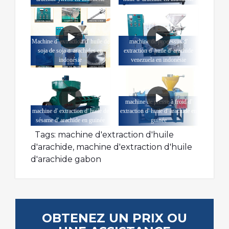
Machine d' extraction d' huile de
machine de processus d'
soja de soja d' arachides en
extraction d' huile d' arachide
indonésie
venezuela en indonésie
machine de presse à froid d'
machine d' extraction d' huile de
extraction d' huile d' arachide en
sésame d' arachide en guinée
guinée
Tags:
machine d'extraction d'huile
d'arachide
,
machine d'extraction d'huile
d'arachide gabon
OBTENEZ UN PRIX OU