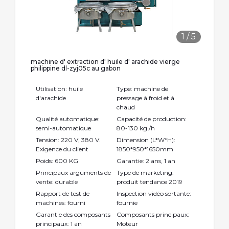
1
/
5
machine d' extraction d' huile d' arachide vierge
philippine dl-zyj05c au gabon
Utilisation: huile
Type: machine de
d'arachide
pressage à froid et à
chaud
Qualité automatique:
Capacité de production:
semi-automatique
80-130 kg /h
Tension: 220 V, 380 V.
Dimension (L*W*H):
Exigence du client
1850*950*1650mm
Poids: 600 KG
Garantie: 2 ans, 1 an
Principaux arguments de
Type de marketing:
vente: durable
produit tendance 2019
Rapport de test de
Inspection vidéo sortante:
machines: fourni
fournie
Garantie des composants
Composants principaux:
principaux: 1 an
Moteur