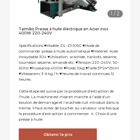
1
/
2
Taimiko Presse à huile électrique en Acier inox
400W 220-240V
Spécifications ♥Modèle: DL-ZYJ05C ♥Mode de
commande: presse à huile automatique ♥Matériel: Acier
inoxydable 304 ♥Utilisation: arachide, haricots, sésame,
tournesol, sésame, amande etc. ♥Tension:220-240V, 50-
60Hz ♥Puissance:400W ♥Poids:12kg ♥Taille:51*24*29cm
♥Vitesse:env.3-6 kg / h ♥Heures de travail continues:12
heures.
Cette étape est suivie par la procédure d’extraction de
l’huile. La machine est mise en marche à l’aide d’un
bouton de démarrage et l’arachide cuit introduit dans la
trémie. Il faut éviter de toucher au variateur une fois que
la procédure d’extraction à commencer. 4. Choix d’une
presse à huile
Obtenir le prix