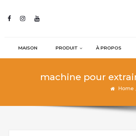
Skip to content
MAISON
PRODUIT
À PROPOS
machine pour extrair
Home