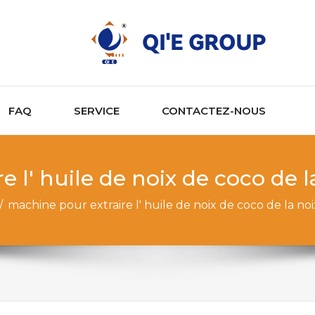
FAQ
SERVICE
CONTACTEZ-NOUS
e l' huile de noix de coco de 
/
machine pour extraire l' huile de noix de coco de la n