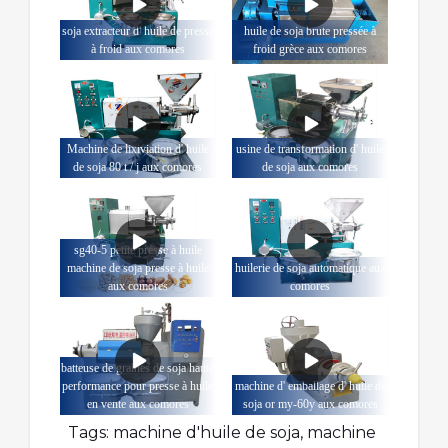
soja extracteur d' huile de presse
huile de soja brute pressée à
à froid aux comores
froid grèce aux comores
Machine de lixiviation d' huile
usine de transformation d' huile
de soja 80 t / j aux comores
de soja aux comores
sg40-5 petite presse à huile
machine de soja presse à huile
huilerie de soja automatique aux
aux comores
comores
batteuse de graines de soja haute
performance pour presse à huile
machine d' emballage d' huile de
en vente aux comores
soja or my-60y aux comores
Tags:
machine d'huile de soja
,
machine