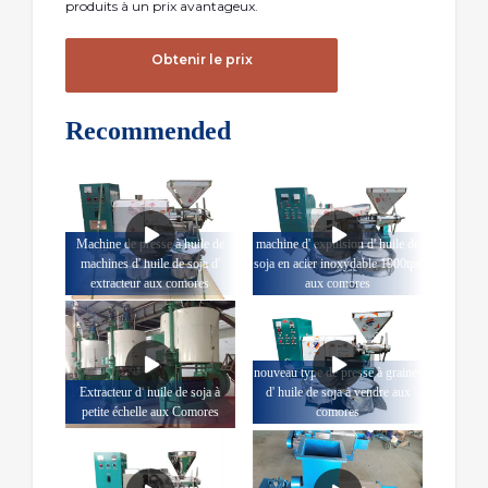
produits à un prix avantageux.
Obtenir le prix
Recommended
Machine de presse à huile de
machine d' expulsion d' huile de
machines d' huile de soja d'
soja en acier inoxydable 1900tpd
extracteur aux comores
aux comores
nouveau type de presse à graines
Extracteur d' huile de soja à
d' huile de soja à vendre aux
petite échelle aux Comores
comores