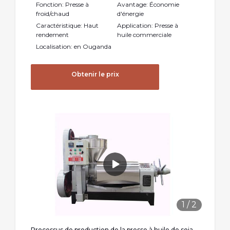
Fonction: Presse à
Avantage: Économie
froid/chaud
d'énergie
Caractéristique: Haut
Application: Presse à
rendement
huile commerciale
Localisation: en Ouganda
Obtenir le prix
1
/
2
Processus de production de la presse à huile de soja