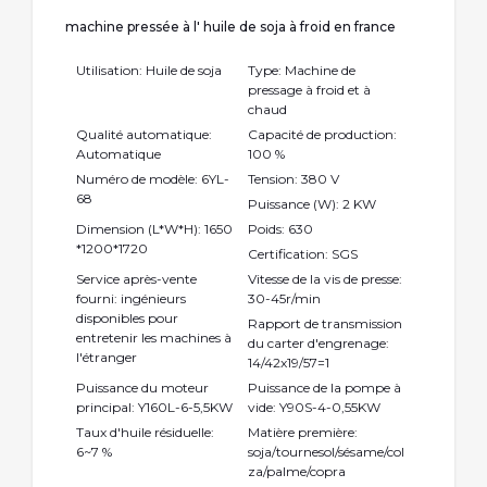
machine pressée à l' huile de soja à froid en france
Utilisation: Huile de soja
Type: Machine de
pressage à froid et à
chaud
Qualité automatique:
Capacité de production:
Automatique
100 %
Numéro de modèle: 6YL-
Tension: 380 V
68
Puissance (W): 2 KW
Dimension (L*W*H): 1650
Poids: 630
*1200*1720
Certification: SGS
Service après-vente
Vitesse de la vis de presse:
fourni: ingénieurs
30-45r/min
disponibles pour
Rapport de transmission
entretenir les machines à
du carter d'engrenage:
l'étranger
14/42x19/57=1
Puissance du moteur
Puissance de la pompe à
principal: Y160L-6-5,5KW
vide: Y90S-4-0,55KW
Taux d'huile résiduelle:
Matière première:
6~7 %
soja/tournesol/sésame/col
za/palme/copra