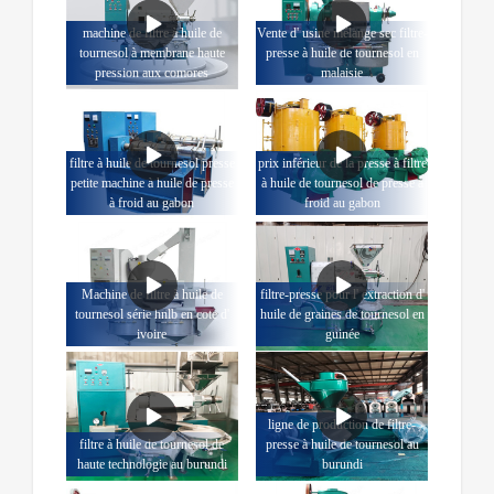
machine de filtre à huile de
Vente d' usine mélange sec filtre-
tournesol à membrane haute
presse à huile de tournesol en
pression aux comores
malaisie
filtre à huile de tournesol presse
prix inférieur de la presse à filtre
petite machine à huile de presse
à huile de tournesol de presse à
à froid au gabon
froid au gabon
Machine de filtre à huile de
filtre-presse pour l' extraction d'
tournesol série hnlb en cote d'
huile de graines de tournesol en
ivoire
guinée
ligne de production de filtre-
filtre à huile de tournesol de
presse à huile de tournesol au
haute technologie au burundi
burundi