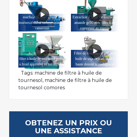
machine de filtre à huile de
Extraction d' huile de tournesol
tournesol dubaï turkménistan au
amande gc90 avec filtre à air
cameroun
comprimé au nigeria
Filtre de machine de presse à
filtre à huile de tournesol pressé
huile de soja de tournesol à
à froid approuvé ce iso au tchad
haute densité à madagascar
Tags:
machine de filtre à huile de
tournesol
,
machine de filtre à huile de
tournesol comores
OBTENEZ UN PRIX OU
UNE ASSISTANCE