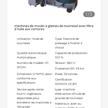
1
/
5
machines de moulin à graines de tournesol avec filtre
à huile aux comores
Utilisation: Huile de
Type: Machine de
tournesol
pressage à froid et à
chaud
Qualité automatique:
Capacité de production:
Automatique
100 %
Numéro de modèle: HT-
Tension: 380 V
SFOM
Puissance (W): 96 kw
Dimension (L*W*H): selon
Poids: 36 tonnes
conforme aux
Certification:
spécifications
ISO9001,CE,BV
Service après-vente
type: machine
fourni: ingénieurs
d'extraction d'huile de
disponibles pour
graines de tournesol
entretenir les machines à
Matériaux: acier au
l'étranger
carbone Q235 et acier