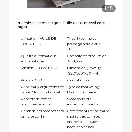
1
/
5
machines de pressage d' huile de tournesol ce au
niger
Utilisation: HUILE DE
Type: Machine de
TOURNESOL
pressage à froid et à
chaud
Qualité automatique:
Capacité de production:
Automatique
3-5 T/jour
Tension: 220 V/380 V
Dimension (L*W*H):
1920*650*770MM
Poids: 710 KG
Garantie: 1 an
Principaux arguments de
Type de marketing:
vente: Multifonctionnel
Produit ordinaire
Rapport de test de
Vidéo sortante -
machines: Fourni
inspection: fournie
Garantie des composants
Composants principaux:
principaux: 1 an
moteur, automate,
engrenage, roulement,
boîte de vitesses