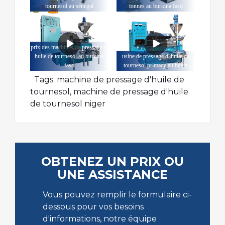
tournesol au sénégal
tonnes au burkina faso
prix des machines de pressage d'
huile de tournesol au burkina
usine de pressage d' huile de
faso
tournesol primacy au bénin
Tags:
machine de pressage d'huile de
tournesol
,
machine de pressage d'huile
de tournesol niger
OBTENEZ UN PRIX OU
UNE ASSISTANCE
Vous pouvez remplir le formulaire ci-
dessous pour vos besoins
d'informations, notre équipe