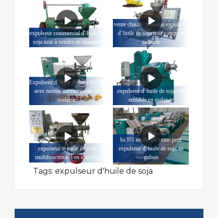
vente chaude nouveau expulseur
expulseur commercial d' huile de
d' huile de soja noir conçu en
soja noir à vendre en malaisie
malaisie
Expulseur d' huile de soja 6yl-80
avec norme internationale en
expulseur d' huile de soja très
malaisie
rentable en malaisie
hs301 meilleure vente petit
expulseur d' huile de soja
expulseur d' huile de soja au
multifonctionnel en malaisie
gabon
Tags:
expulseur d'huile de soja