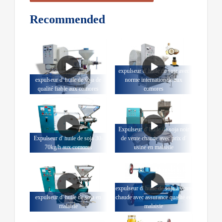
Recommended
expulseur d' huile de soja avec
expulseur d' huile de soja de
norme internationale aux
qualité fiable aux comores
comores
Expulseur d' huile de soja noir
Expulseur d' huile de soja 30-
de vente chaude avec prix d'
70kg/h aux comores
usine en malaisie
expulseur d' huile de soja à vente
expulseur d' huile de soja en
chaude avec assurance qualité en
malaisie
malaisie