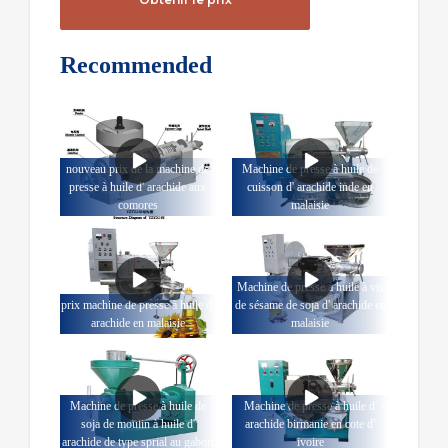
Recommended
nouveau prix de la machine de
Machine de presse à huile de
presse à huile d' arachide aux
cuisson d' arachide inde en
comores
malaisie
Machine de presse à huile à vis
prix machine de presse à huile d'
de sésame de soja d' arachide en
arachide en malaisie
malaisie
Machine de presse à huile de
Machine de presse à huile d'
soja de moulin à huile d'
arachide birmanie en cote d'
arachide de type sprial au gabon
ivoire