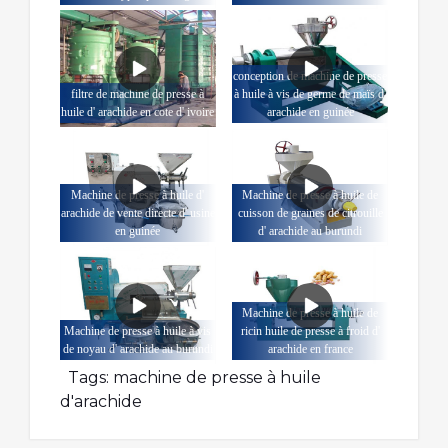
conception de machine de presse
filtre de machine de presse à
à huile à vis de germe de maïs d'
huile d' arachide en cote d' ivoire
arachide en guinée
Machine de presse à huile d'
Machine de presse à huile de
arachide de vente directe d' usine
cuisson de graines de citrouille
en guinée
d' arachide au burundi
Machine de presse à huile de
Machine de presse à huile à vis
ricin huile de presse à froid d'
de noyau d' arachide au burundi
arachide en france
Tags:
machine de presse à huile
d'arachide