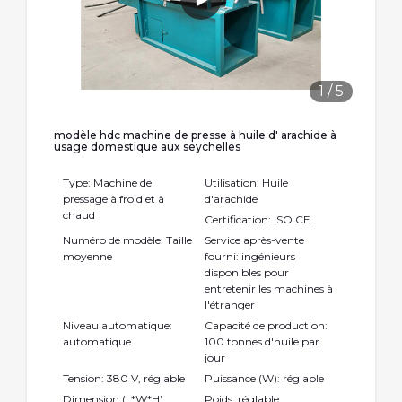
1
/
5
modèle hdc machine de presse à huile d' arachide à
usage domestique aux seychelles
Type: Machine de
Utilisation: Huile
pressage à froid et à
d'arachide
chaud
Certification: ISO CE
Numéro de modèle: Taille
Service après-vente
moyenne
fourni: ingénieurs
disponibles pour
entretenir les machines à
l'étranger
Niveau automatique:
Capacité de production:
automatique
100 tonnes d'huile par
jour
Tension: 380 V, réglable
Puissance (W): réglable
Dimension (L*W*H):
Poids: réglable