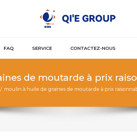
FAQ
SERVICE
CONTACTEZ-NOUS
aines de moutarde à prix rais
/
moulin à huile de graines de moutarde à prix raisonnab