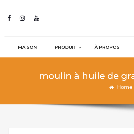
Skip to content
MAISON
PRODUIT
À PROPOS
moulin à huile de gr
Home