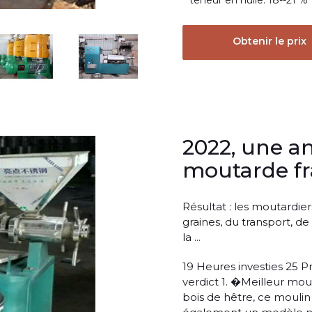
teneur en huile: 18--21 %
Obtenir le prix
2022, une a
moutarde fr
Résultat : les moutardier
graines, du transport, de
la ...
19 Heures investies 25 P
verdict 1. �Meilleur mou
bois de hêtre, ce moulin 