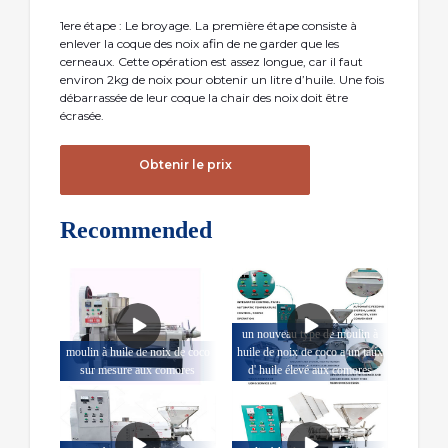
1ere étape : Le broyage. La première étape consiste à
enlever la coque des noix afin de ne garder que les
cerneaux. Cette opération est assez longue, car il faut
environ 2kg de noix pour obtenir un litre d’huile. Une fois
débarrassée de leur coque la chair des noix doit être
écrasée.
Obtenir le prix
Recommended
un nouveau type de moulin à
moulin à huile de noix de coco
huile de noix de coco a un taux
sur mesure aux comores
d' huile élevé aux comores