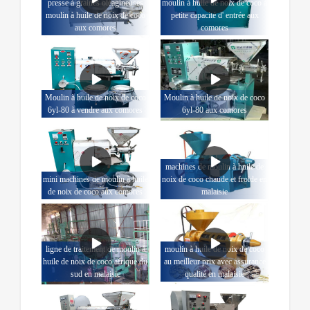
presse à graines oléagineuses
moulin à huile de noix de coco à
moulin à huile de noix de coco
petite capacité d' entrée aux
aux comores
comores
Moulin à huile de noix de coco
Moulin à huile de noix de coco
6yl-80 à vendre aux comores
6yl-80 aux comores
machines de moulin à huile de
mini machines de moulin à huile
noix de coco chaude et froide en
de noix de coco aux comores
malaisie
ligne de traitement de moulin à
moulin à huile de noix de coco
huile de noix de coco afrique du
au meilleur prix avec assurance
sud en malaisie
qualité en malaisie