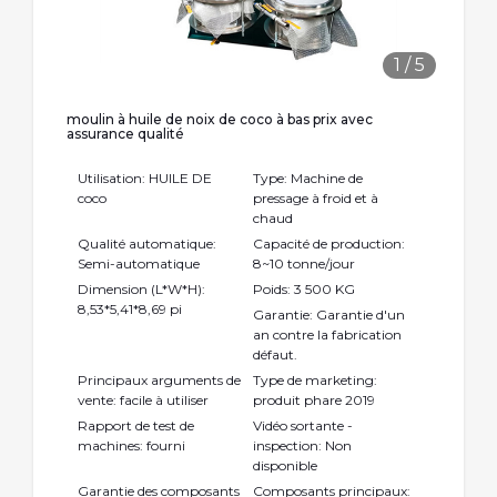
1
/
5
moulin à huile de noix de coco à bas prix avec
assurance qualité
Utilisation: HUILE DE
Type: Machine de
coco
pressage à froid et à
chaud
Qualité automatique:
Capacité de production:
Semi-automatique
8~10 tonne/jour
Dimension (L*W*H):
Poids: 3 500 KG
8,53*5,41*8,69 pi
Garantie: Garantie d'un
an contre la fabrication
défaut.
Principaux arguments de
Type de marketing:
vente: facile à utiliser
produit phare 2019
Rapport de test de
Vidéo sortante -
machines: fourni
inspection: Non
disponible
Garantie des composants
Composants principaux: