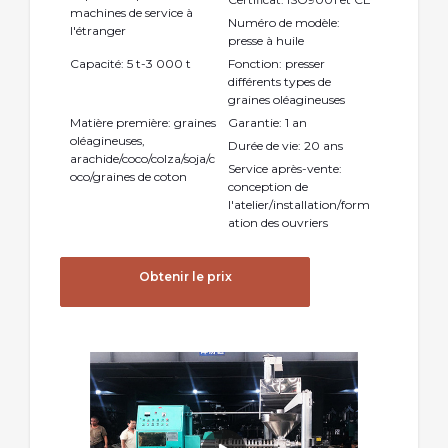
machines de service à
Numéro de modèle:
l'étranger
presse à huile
Capacité: 5 t-3 000 t
Fonction: presser
différents types de
graines oléagineuses
Matière première: graines
Garantie: 1 an
oléagineuses,
Durée de vie: 20 ans
arachide/coco/colza/soja/c
Service après-vente:
oco/graines de coton
conception de
l'atelier/installation/form
ation des ouvriers
Obtenir le prix