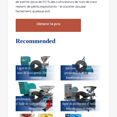
de palme (plus de 90 % des cultivateurs de noix de coco
restent de petits exploitants – le cocotier pousse
facilement quelque soit ...
Obtenir le prix
Recommended
Ligne de production d' huile de
machines nécessaires à la
noix de coco presse 20tph aux
production d' huile de coco
comores
kazakhstan aux comores
processus complet de production
d' huile de noix de coco sri lanka
ligne de production d' huile de
en malaisie
noix de coco en malaisie