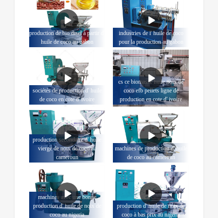
production de bio disel à partir d'
industries de l' huile de coco
huile de coco au gabon
pour la production au gabon
cs ce biomasse huile noix de
sociétés de production d' huile
coco efb pellets ligne de
de coco en cote d' ivoire
production en cote d' ivoire
production secondaire d' huile
vierge de noix de coco au
machines de production d' huile
cameroun
de coco au cameroun
machines avec une bonne
production d' huile de noix de
production d' huile de noix de
coco au nigeria
coco à bas prix au nigeria