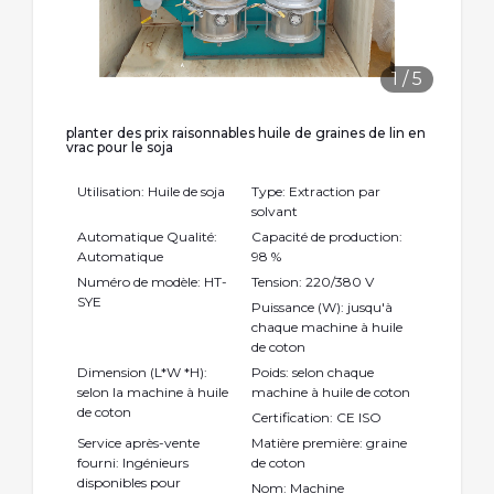
1
/
5
planter des prix raisonnables huile de graines de lin en
vrac pour le soja
Utilisation: Huile de soja
Type: Extraction par
solvant
Automatique Qualité:
Capacité de production:
Automatique
98 %
Numéro de modèle: HT-
Tension: 220/380 V
SYE
Puissance (W): jusqu'à
chaque machine à huile
de coton
Dimension (L*W *H):
Poids: selon chaque
selon la machine à huile
machine à huile de coton
de coton
Certification: CE ISO
Service après-vente
Matière première: graine
fourni: Ingénieurs
de coton
disponibles pour
Nom: Machine