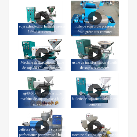
soja extracteur d' huile de presse
huile de soja brute pressée à
à froid aux comores
froid grèce aux comores
Machine de lixiviation d' huile
usine de transformation d' huile
de soja 80 t / j aux comores
de soja aux comores
sg40-5 petite presse à huile
machine de soja presse à huile
huilerie de soja automatique aux
aux comores
comores
batteuse de graines de soja haute
performance pour presse à huile
machine d' emballage d' huile de