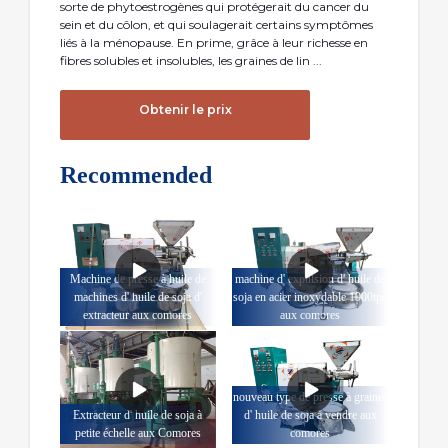
sorte de phytoestrogènes qui protégerait du cancer du
sein et du côlon, et qui soulagerait certains symptômes
liés à la ménopause. En prime, grâce à leur richesse en
fibres solubles et insolubles, les graines de lin ...
Obtenir le prix
Recommended
Machine de presse à huile de
machine d' expulsion d' huile de
machines d' huile de soja d'
soja en acier inoxydable 1900tpd
extracteur aux comores
aux comores
nouveau type de presse à graines
Extracteur d' huile de soja à
d' huile de soja à vendre aux
petite échelle aux Comores
comores