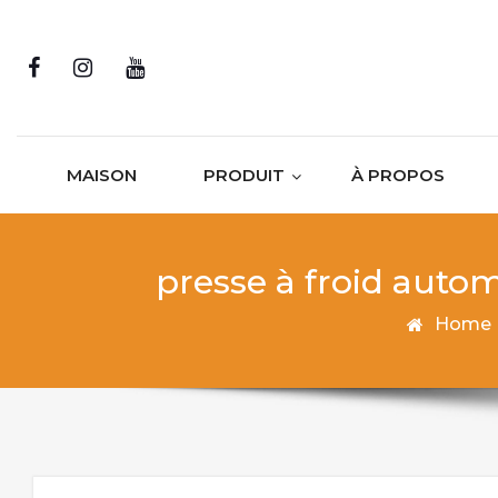
Skip to content
MAISON
PRODUIT
À PROPOS
presse à froid auto
Home