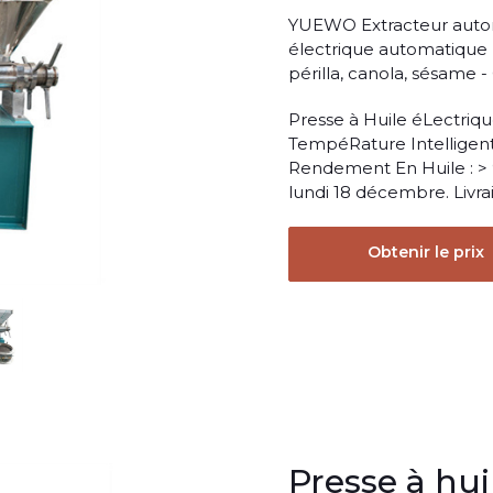
YUEWO Extracteur automat
électrique automatique po
périlla, canola, sésame
Presse à Huile éLectriq
TempéRature Intelligent
Rendement En Huile : > 
lundi 18 décembre. Livr
Obtenir le prix
Presse à hu