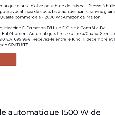
ique d'huile d'olive pour huile de cuisine - Presse à huil
ur avocat, noix de coco, lin, arachide, ricin, chanvre, grain
 - Qualité commerciale - 2000 W : Amazon.ca: Maison
ue, Machine D'Extraction D'Huile D'Olive à ContrôLe De
 EntièRement Automatique, Presse à Froid/Chaud, Silencie
90%,A. 699,99€. Recevez-le entre le lundi 11 décembre et 
aison GRATUITE.
ile automatique 1500 W de