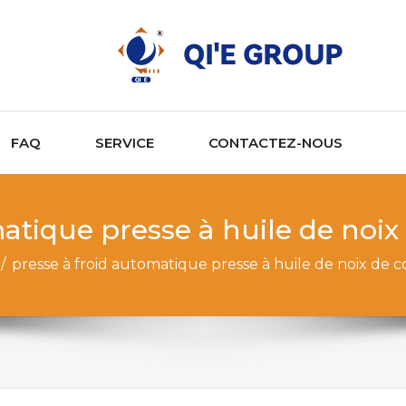
FAQ
SERVICE
CONTACTEZ-NOUS
matique presse à huile de noi
/
presse à froid automatique presse à huile de noix de 