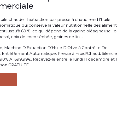
merciale
uile chaude : l'extraction par presse à chaud rend l'huile
omatique qui conserve la valeur nutritionnelle des aliment
 est jusqu'à 60 %, ce qui dépend de la graine oléagineuse. Id
esol, noix de coco séchée, graines de lin ...
ue, Machine D'Extraction D'Huile D'Olive à ContrôLe De
 EntièRement Automatique, Presse à Froid/Chaud, Silencie
90%,A. 699,99€. Recevez-le entre le lundi 11 décembre et 
aison GRATUITE.