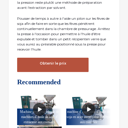
la pression reste plutôt une méthode de préparation
avant l'extraction par solvant.
Pousser de temps à autre à l'aide un pilon sur les fèves de
soja afin de faire en sorte que les fèves pénètrent
continuellement dans la chambre de pressurage. Arrêtez
la presse à l'occasion pour permettre à l'huile d'être
expulsée et tomber dans un petit récipienten verre que
vous aurez au préalable positionné sous la presse pour
recevoir l'huile.
Obtenir le prix
Recommended
Machine de presse à huile de
machine d' expulsion d' huile de
machines d' huile de soja d'
soja en acier inoxydable 1900tpd
extracteur aux comores
aux comores