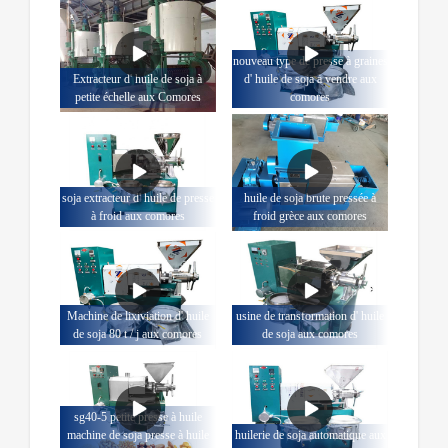
nouveau type de presse à graines
Extracteur d' huile de soja à
d' huile de soja à vendre aux
petite échelle aux Comores
comores
soja extracteur d' huile de presse
huile de soja brute pressée à
à froid aux comores
froid grèce aux comores
Machine de lixiviation d' huile
usine de transformation d' huile
de soja 80 t / j aux comores
de soja aux comores
sg40-5 petite presse à huile
machine de soja presse à huile
huilerie de soja automatique aux