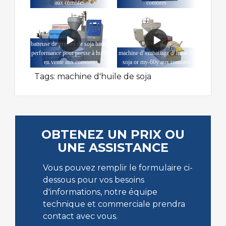
aux comores
comores
batteuse de graines de soja haute
performance pour presse à huile
machine d' emballage d' huile de
en vente aux comores
soja or my-60y aux comores
Tags:
machine d'huile de soja
OBTENEZ UN PRIX OU
UNE ASSISTANCE
Vous pouvez remplir le formulaire ci-
dessous pour vos besoins
d'informations, notre équipe
technique et commerciale prendra
contact avec vous.