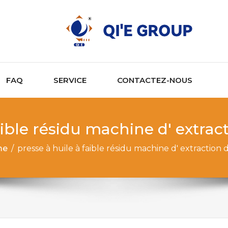
FAQ
SERVICE
CONTACTEZ-NOUS
aible résidu machine d' extrac
me
/
presse à huile à faible résidu machine d' extraction 