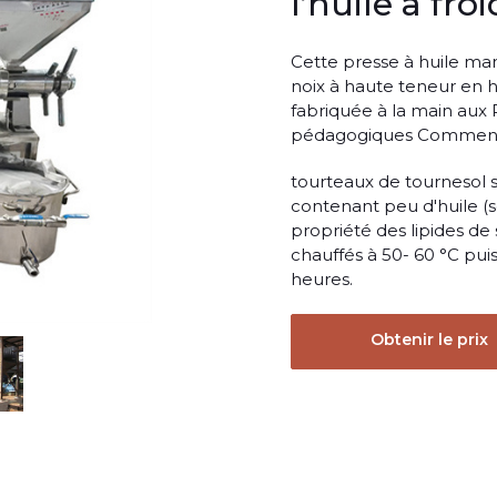
l’huile à fro
Cette presse à huile man
noix à haute teneur en hui
fabriquée à la main aux P
pédagogiques Comment p
tourteaux de tournesol so
contenant peu d'huile (soj
propriété des lipides de
chauffés à 50- 60 °C pui
heures.
Obtenir le prix