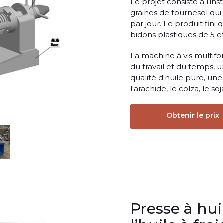
Le projet consiste à l’in
graines de tournesol qui
par jour. Le produit fini 
bidons plastiques de 5 et
La machine à vis multif
du travail et du temps, 
qualité d'huile pure, un
l'arachide, le colza, le so
Obtenir le prix
Presse à hui