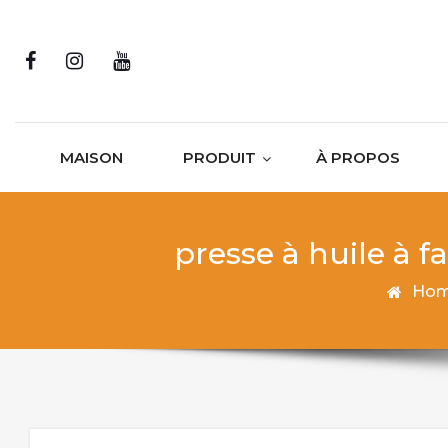
Skip to content
MAISON
PRODUIT
À PROPOS
presse à huile à f
Ho