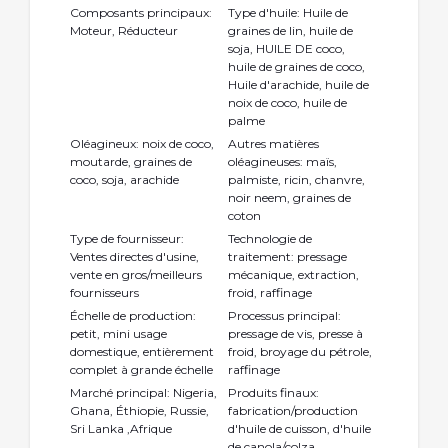
Composants principaux:
Type d'huile: Huile de
Moteur, Réducteur
graines de lin, huile de
soja, HUILE DE coco,
huile de graines de coco,
Huile d'arachide, huile de
noix de coco, huile de
palme
Oléagineux: noix de coco,
Autres matières
moutarde, graines de
oléagineuses: maïs,
coco, soja, arachide
palmiste, ricin, chanvre,
noir neem, graines de
coton
Type de fournisseur:
Technologie de
Ventes directes d'usine,
traitement: pressage
vente en gros/meilleurs
mécanique, extraction,
fournisseurs
froid, raffinage
Échelle de production:
Processus principal:
petit, mini usage
pressage de vis, presse à
domestique, entièrement
froid, broyage du pétrole,
complet à grande échelle
raffinage
Marché principal: Nigeria,
Produits finaux:
Ghana, Éthiopie, Russie,
fabrication/production
Sri Lanka ,Afrique
d'huile de cuisson, d'huile
de canola/colza