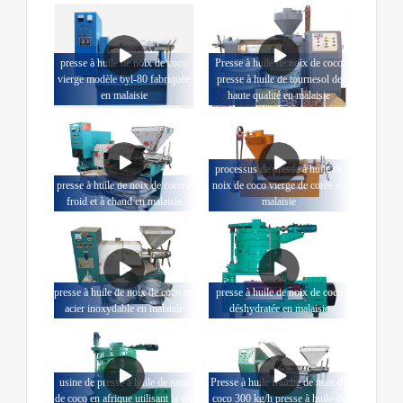
presse à huile de noix de coco
Presse à huile de noix de coco
vierge modèle 6yl-80 fabriquée
presse à huile de tournesol de
en malaisie
haute qualité en malaisie
processus de presse à huile de
presse à huile de noix de coco à
noix de coco vierge de corée en
froid et à chaud en malaisie
malaisie
presse à huile de noix de coco en
presse à huile de noix de coco
acier inoxydable en malaisie
déshydratée en malaisie
usine de presse à huile de noix
Presse à huile fraîche de noix de
de coco en afrique utilisant la vie
coco 300 kg/h presse à huile de