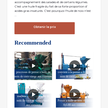
accompagnement des salades et de certains légumes.
C'est une huile fragile du fait de sa forte proportion d'
acides gras insaturés. C'est pourquoi l'huile de noix n'est
...
Obtenir le prix
Recommended
processus de presse à huile de
convient à la presse à huile de
noix de coco vierge aux comores
noix de coco aux comores
machine de presse à huile de
noix de coco de vente chaude
Presse à huile de noix de coco
aux comores
6yl-80 aux comores