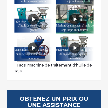
huile de soja au gabon
soja au Gabon
ligne de production de traitement
d' huile de soja à vendre au
Machine de traitement d' huile de
gabon
soja 80tpd en indonésie
usine industrielle de traitement d'
équipement de traitement d' huile
huile de soja arabie saoudite en
de soja de bonne qualité en
indonésie
indonésie
Tags:
machine de traitement d'huile de
soja
OBTENEZ UN PRIX OU
UNE ASSISTANCE