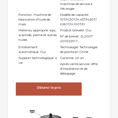
machines de service à
l'étranger
Fonction: machine de
Modèle de capacité:
fabrication d'huile de
10T/H,30T/H,45T/H,60T/
maïs
H,80T/H,100T/H
Matériau approprié: soja,
Produit breveté: Oui
arachide, palme et autres
N° de brevet: ZL2007
huiles
20092291.7 ;
Entièrement
Technologie: Technologie
automatique: Oui
de pointe en Chine
Support technologique: à
Garantie: un an
vie
Après-vente service: offre
d'installation et de
débogage
Obtenir le prix