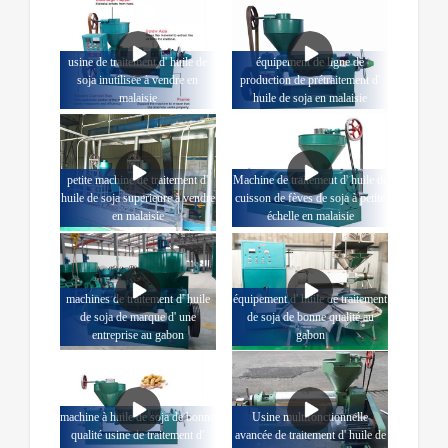
usine de traitement d' huile de
équipement de ligne de
soja inutilisée à vendre en
production de prétraitement d'
malaisie
huile de soja en malaisie
petite machine de traitement d'
Machine de traitement d' huile de
huile de soja supérieure à vendre
cuisson de fèves de soja à petite
en malaisie
échelle en malaisie
machines de traitement d' huile
équipement d' huile de traitement
de soja de marque d' une
de soja de bonne qualité au
entreprise au gabon
gabon
machine à huile de soja de bonne
Usine multifonctionnelle
qualité usine de traitement d'
avancée de traitement d' huile de