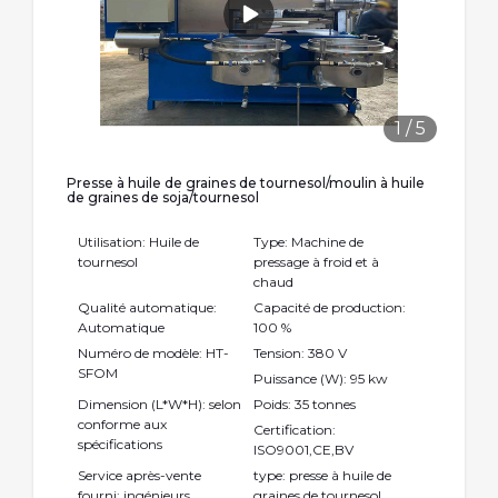
1
/
5
Presse à huile de graines de tournesol/moulin à huile
de graines de soja/tournesol
Utilisation: Huile de
Type: Machine de
tournesol
pressage à froid et à
chaud
Qualité automatique:
Capacité de production:
Automatique
100 %
Numéro de modèle: HT-
Tension: 380 V
SFOM
Puissance (W): 95 kw
Dimension (L*W*H): selon
Poids: 35 tonnes
conforme aux
Certification:
spécifications
ISO9001,CE,BV
Service après-vente
type: presse à huile de
fourni: ingénieurs
graines de tournesol