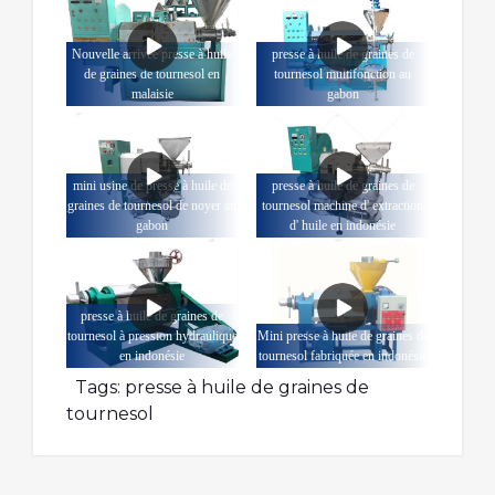
Nouvelle arrivée presse à huile
presse à huile de graines de
de graines de tournesol en
tournesol multifonction au
malaisie
gabon
mini usine de presse à huile de
presse à huile de graines de
graines de tournesol de noyer au
tournesol machine d' extraction
gabon
d' huile en indonésie
presse à huile de graines de
tournesol à pression hydraulique
Mini presse à huile de graines de
en indonésie
tournesol fabriquée en indonésie
Tags:
presse à huile de graines de
tournesol