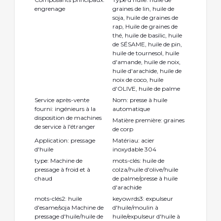
engrenage
graines de lin, huile de
soja, huile de graines de
rap, Huile de graines de
thé, huile de basilic, huile
de SÉSAME, huile de pin,
huile de tournesol, huile
d'amande, huile de noix,
huile d'arachide, huile de
noix de coco, huile
d'OLIVE, huile de palme
Service après-vente
Nom: presse à huile
fourni: ingénieurs à la
automatique
disposition de machines
Matière première: graines
de service à l'étranger
de corp
Application: pressage
Matériau: acier
d'huile
inoxydable 304
type: Machine de
mots-clés: huile de
pressage à froid et à
colza/huile d'olive/huile
chaud
de palme/presse à huile
d'arachide
mots-clés2: huile
keyowrds3: expulseur
d'esame/soja Machine de
d'huile/moulin à
pressage d'huile/huile de
huile/expulseur d'huile à