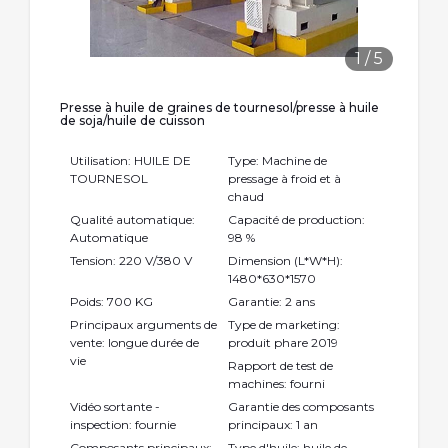
1
/
5
Presse à huile de graines de tournesol/presse à huile
de soja/huile de cuisson
Utilisation: HUILE DE
Type: Machine de
TOURNESOL
pressage à froid et à
chaud
Qualité automatique:
Capacité de production:
Automatique
98 %
Tension: 220 V/380 V
Dimension (L*W*H):
1480*630*1570
Poids: 700 KG
Garantie: 2 ans
Principaux arguments de
Type de marketing:
vente: longue durée de
produit phare 2019
vie
Rapport de test de
machines: fourni
Vidéo sortante -
Garantie des composants
inspection: fournie
principaux: 1 an
Composants principaux:
Type d'huile: huile de