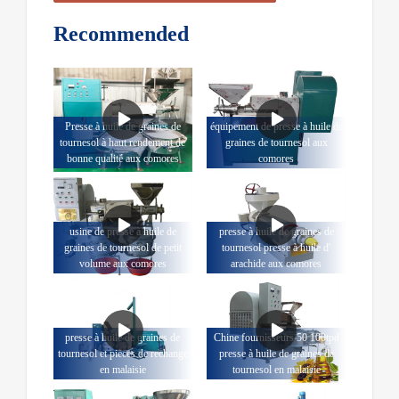
Recommended
Presse à huile de graines de
équipement de presse à huile de
tournesol à haut rendement de
graines de tournesol aux
bonne qualité aux comores
comores
usine de presse à huile de
presse à huile de graines de
graines de tournesol de petit
tournesol presse à huile d'
volume aux comores
arachide aux comores
presse à huile de graines de
Chine fournisseurs 50 100tpd
tournesol et pièces de rechange
presse à huile de graines de
en malaisie
tournesol en malaisie