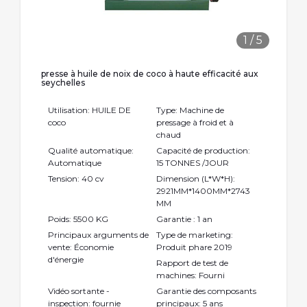
1
/
5
presse à huile de noix de coco à haute efficacité aux
seychelles
Utilisation: HUILE DE
Type: Machine de
coco
pressage à froid et à
chaud
Qualité automatique:
Capacité de production:
Automatique
15 TONNES /JOUR
Tension: 40 cv
Dimension (L*W*H):
2921MM*1400MM*2743
MM
Poids: 5500 KG
Garantie : 1 an
Principaux arguments de
Type de marketing:
vente: Économie
Produit phare 2019
d'énergie
Rapport de test de
machines: Fourni
Vidéo sortante -
Garantie des composants
inspection: fournie
principaux: 5 ans