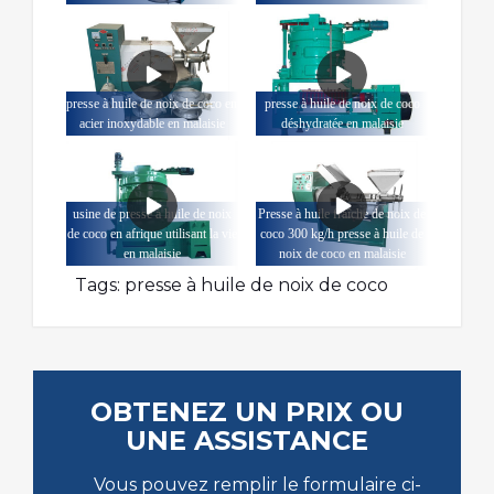
presse à huile de noix de coco en
presse à huile de noix de coco
acier inoxydable en malaisie
déshydratée en malaisie
usine de presse à huile de noix
Presse à huile fraîche de noix de
de coco en afrique utilisant la vie
coco 300 kg/h presse à huile de
en malaisie
noix de coco en malaisie
Tags:
presse à huile de noix de coco
OBTENEZ UN PRIX OU
UNE ASSISTANCE
Vous pouvez remplir le formulaire ci-