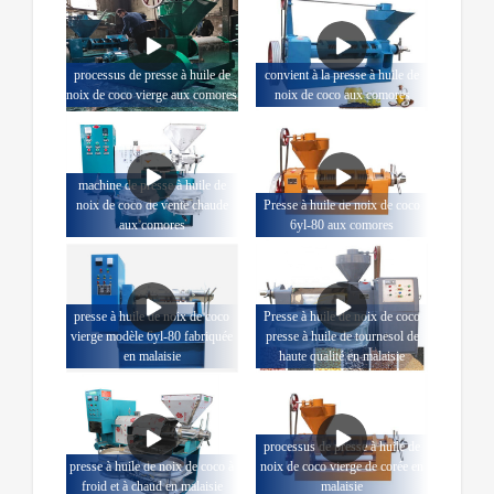
processus de presse à huile de
convient à la presse à huile de
noix de coco vierge aux comores
noix de coco aux comores
machine de presse à huile de
noix de coco de vente chaude
Presse à huile de noix de coco
aux comores
6yl-80 aux comores
presse à huile de noix de coco
Presse à huile de noix de coco
vierge modèle 6yl-80 fabriquée
presse à huile de tournesol de
en malaisie
haute qualité en malaisie
processus de presse à huile de
presse à huile de noix de coco à
noix de coco vierge de corée en
froid et à chaud en malaisie
malaisie