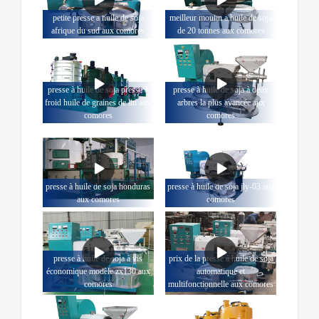
petite presse à huile de soja
meilleur moulin à huile de soja
afrique du sud aux comores
de 20 tonnes aux comores
presse à huile de soja presse à
presse à huile de soja à deux
froid huile de graines de lin aux
arbres la plus avancée aux
comores
comores
presse à huile de soja honduras
presse à huile de soja jly-03 aux
aux comores
comores
presse à huile de soja à vis
prix de la presse à huile de soja
économique modèle zx130 aux
automatique et
comores
multifonctionnelle aux comores