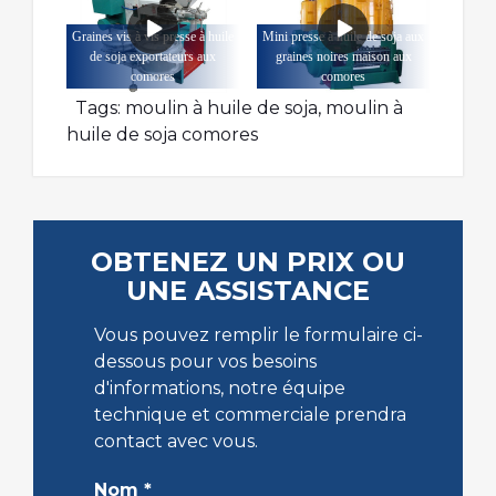
Graines vis à vis presse à huile
Mini presse à huile de soja aux
de soja exportateurs aux
graines noires maison aux
comores
comores
Tags:
moulin à huile de soja
,
moulin à
huile de soja comores
OBTENEZ UN PRIX OU
UNE ASSISTANCE
Vous pouvez remplir le formulaire ci-
dessous pour vos besoins
d'informations, notre équipe
technique et commerciale prendra
contact avec vous.
Nom
*