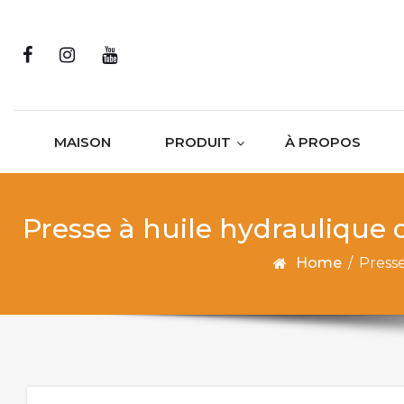
Skip to content
MAISON
PRODUIT
À PROPOS
Presse à huile hydraulique 
Home
/
Presse