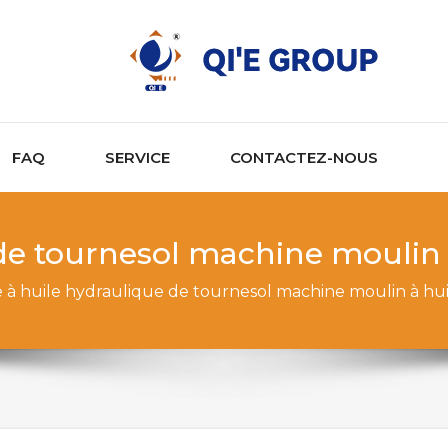
FAQ
SERVICE
CONTACTEZ-NOUS
de tournesol machine moulin 
 à huile hydraulique de tournesol machine moulin à hu