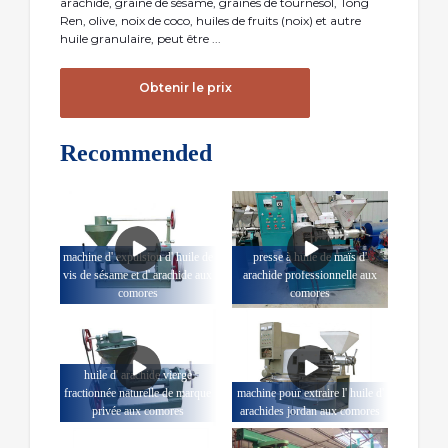
arachide, graine de sésame, graines de tournesol, Tong
Ren, olive, noix de coco, huiles de fruits (noix) et autre
huile granulaire, peut être ...
Obtenir le prix
Recommended
machine d' expulsion d' huile de
presse à huile de maïs d'
vis de sésame et d' arachide aux
arachide professionnelle aux
comores
comores
huile d' arachide vierge
fractionnée naturelle de marque
machine pour extraire l' huile d'
privée aux comores
arachides jordan aux comores