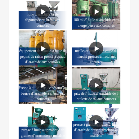
huile d' arachide brute
dégommée du brésil aux
100 ml d' huile d' arachide extra
comores
vierge perse aux comores
équipement de moulin à huile de
meilleure huile d' arachide du
pépins de raisin pressé à chaud
marché pressée à froid aux
d' arachide aux comores
comores
Presse à huile à vis de sésame au
beurre d' arachide à chaud aux
prix de l' huile d' arachide de l'
comores
huilerie de raj aux comores
presse à granulés farine d' huile
presse à huile automatique de
d' arachide huile d' arachide en
graines d' arachide en malaisie
malaisie