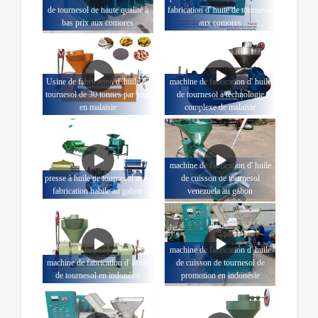
de tournesol de haute qualité à
fabrication d' huile de tournesol
bas prix aux comores
aux comores
Usine de fabrication d' huile de
machine de fabrication d' huile
tournesol de 30 tonnes par jour
de tournesol à technologie
en malaisie
complexe de malaisie
machine de fabrication d' huile
presse à huile de tournesol avec
de cuisson de tournesol
fabrication habile au gabon
venezuela au gabon
machine de fabrication d' huile
machine de fabrication d' huile
de cuisson de tournesol de
de tournesol en indonésie
promotion en indonésie