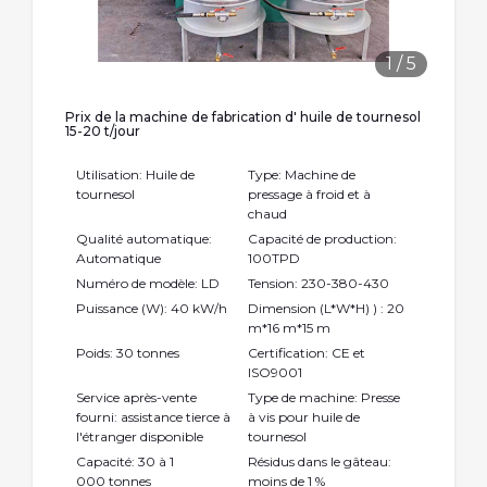
1
/
5
Prix de la machine de fabrication d' huile de tournesol
15-20 t/jour
Utilisation: Huile de
Type: Machine de
tournesol
pressage à froid et à
chaud
Qualité automatique:
Capacité de production:
Automatique
100TPD
Numéro de modèle: LD
Tension: 230-380-430
Puissance (W): 40 kW/h
Dimension (L*W*H) ) : 20
m*16 m*15 m
Poids: 30 tonnes
Certification: CE et
ISO9001
Service après-vente
Type de machine: Presse
fourni: assistance tierce à
à vis pour huile de
l'étranger disponible
tournesol
Capacité: 30 à 1
Résidus dans le gâteau:
000 tonnes
moins de 1 %