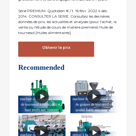
Série PREMIUM. Quotidien € / t. 16 févr. 2022 4 déc.
2014. CONSULTER LA SERIE. Consultez les dernières
données de prix, les actualités et analyses (pour l'achat, la
vente ou l'étude de cours de matière première) Huile de
tournesol [Huiles alimentaires]
Obtenir le prix
Recommended
machine de fabrication d' huile
machine de fabrication d' huile
de tournesol à faible coût et à
de graines de tournesol de
haut profit aux comores
qualité fiable aux comores
machine de fabrication d' huile
presse à huile de processus de