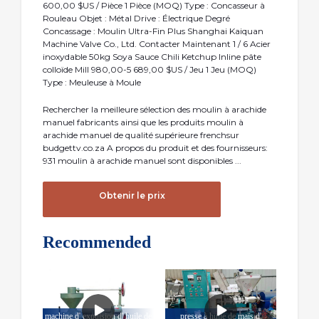
600,00 $US / Pièce 1 Pièce (MOQ) Type : Concasseur à
Rouleau Objet : Métal Drive : Électrique Degré
Concassage : Moulin Ultra-Fin Plus Shanghai Kaiquan
Machine Valve Co., Ltd. Contacter Maintenant 1 / 6 Acier
inoxydable 50kg Soya Sauce Chili Ketchup Inline pâte
colloïde Mill 980,00-5 689,00 $US / Jeu 1 Jeu (MOQ)
Type : Meuleuse à Moule
Rechercher la meilleure sélection des moulin à arachide
manuel fabricants ainsi que les produits moulin à
arachide manuel de qualité supérieure frenchsur
budgettv.co.za A propos du produit et des fournisseurs:
931 moulin à arachide manuel sont disponibles ...
Obtenir le prix
Recommended
machine d' expulsion d' huile de
presse à huile de maïs d'