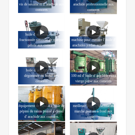
vis de sésame et d' arachide aux
arachide professionnelle aux
comores
comores
huile d' arachide vierge
fractionnée naturelle de marque
machine pour extraire l' huile d'
privée aux comores
arachides jordan aux comores
huile d' arachide brute
dégommée du brésil aux
100 ml d' huile d' arachide extra
comores
vierge perse aux comores
équipement de moulin à huile de
meilleure huile d' arachide du
pépins de raisin pressé à chaud
marché pressée à froid aux
d' arachide aux comores
comores