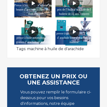
Presse à huile à vis de sésame au
beurre d' arachide à chaud aux
prix de l' huile d' arachide de l'
comores
huilerie de raj aux comores
presse à granulés farine d' huile
presse à huile automatique de
d' arachide huile d' arachide en
graines d' arachide en malaisie
malaisie
Tags:
machine à huile de d'arachide
OBTENEZ UN PRIX OU
UNE ASSISTANCE
Vous pouvez remplir le formulaire ci-
dessous pour vos besoins
d'informations, notre équipe