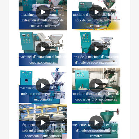
machine multifonctionnelle d'
machine d' extraction d' huile de
extraction d' huile de noix de
noix de coco rouge fiable aux
coco aux comores
comores
machines d' extraction d' huile de
prix de la machine d' extraction
coco aux comores
d' huile de coco aux comores
machine d' extraction d' huile de
noix de coco de graines de lin
machine d' extraction d' huile de
aux comores
coco à bas prix aux comores
équipement d' extraction par
meilleures machines d' extraction
solvant d' huile de noyau de
d' huile de noix de coco aux
goococonut aux comores
comores