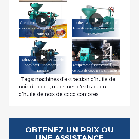
Machine d' extraction d' huile de
petite machine d' extraction d'
noix de coco de 50 à 200 tpj aux
huile de sésame de noix de coco
comores
en malaisie
extraction d' huile de noix de
coco pour l' ingestion en
équipement d' extraction d' huile
malaisie
de noix de coco à vis en malaisie
Tags:
machines d'extraction d'huile de
noix de coco
,
machines d'extraction
d'huile de noix de coco comores
OBTENEZ UN PRIX OU
UNE ASSISTANCE