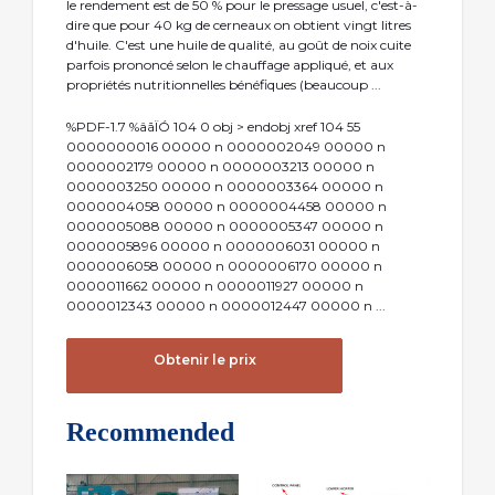
le rendement est de 50 % pour le pressage usuel, c'est-à-
dire que pour 40 kg de cerneaux on obtient vingt litres
d'huile. C'est une huile de qualité, au goût de noix cuite
parfois prononcé selon le chauffage appliqué, et aux
propriétés nutritionnelles bénéfiques (beaucoup ...
%PDF-1.7 %âãÏÓ 104 0 obj > endobj xref 104 55
0000000016 00000 n 0000002049 00000 n
0000002179 00000 n 0000003213 00000 n
0000003250 00000 n 0000003364 00000 n
0000004058 00000 n 0000004458 00000 n
0000005088 00000 n 0000005347 00000 n
0000005896 00000 n 0000006031 00000 n
0000006058 00000 n 0000006170 00000 n
0000011662 00000 n 0000011927 00000 n
0000012343 00000 n 0000012447 00000 n ...
Obtenir le prix
Recommended