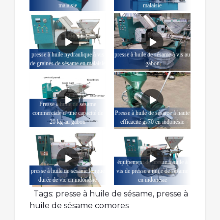
malaisie
malaisie
presse à huile hydraulique à vis
presse à huile de sésame à vis au
de graines de sésame en malaisie
gabon
Presse à huile de sésame
commerciale d' une capacité de
Presse à huile de sésame à haute
20 kg au gabon
efficacité gs70 en indonésie
équipement de presse à huile à
presse à huile de sésame longue
vis de presse à huile de sésame
durée de vie en indonésie
en indonésie
Tags:
presse à huile de sésame
,
presse à
huile de sésame comores