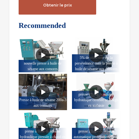
Obtenir le prix
Recommended
5% de réduction sur la
nouvelle presse à huile de
persévérance dans la presse à
sésame aux comores
huile de sésame aux comores
presse à huile de sésame
Presse à huile de sésame 200a-3
hydraulique certifiée ce 50kgh
aux comores
en malaisie
presse à huile de sésame
presse à huile de sésame
hydraulique pressée à chaud en
automatique professionnelle en