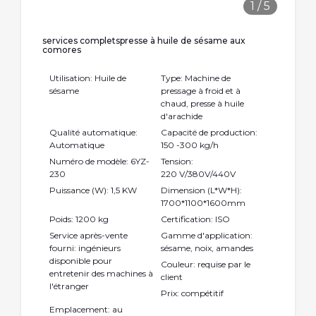
1
/
5
services completspresse à huile de sésame aux
comores
Utilisation: Huile de
Type: Machine de
sésame
pressage à froid et à
chaud, presse à huile
d'arachide
Qualité automatique:
Capacité de production:
Automatique
150 -300 kg/h
Numéro de modèle: 6YZ-
Tension:
230
220 V/380V/440V
Puissance (W): 1,5 KW
Dimension (L*W*H):
1700*1100*1600mm
Poids: 1200 kg
Certification: ISO
Service après-vente
Gamme d'application:
fourni: ingénieurs
sésame, noix, amandes
disponible pour
Couleur: requise par le
entretenir des machines à
client
l'étranger
Prix: compétitif
Emplacement: au