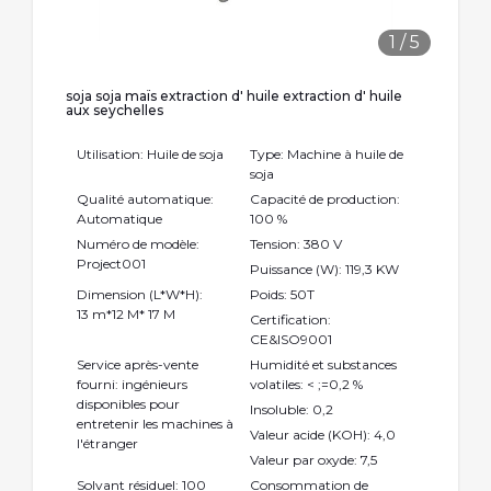
1
/
5
soja soja maïs extraction d' huile extraction d' huile
aux seychelles
Utilisation: Huile de soja
Type: Machine à huile de
soja
Qualité automatique:
Capacité de production:
Automatique
100 %
Numéro de modèle:
Tension: 380 V
Project001
Puissance (W): 119,3 KW
Dimension (L*W*H):
Poids: 50T
13 m*12 M* 17 M
Certification:
CE&ISO9001
Service après-vente
Humidité et substances
fourni: ingénieurs
volatiles: < ;=0,2 %
disponibles pour
Insoluble: 0,2
entretenir les machines à
Valeur acide (KOH): 4,0
l'étranger
Valeur par oxyde: 7,5
Solvant résiduel: 100
Consommation de