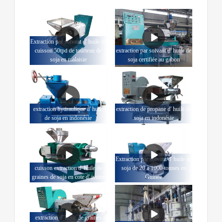
Extraction par solvant d' huile de
cuisson 50tpd de tourteau de
extraction par solvant d' huile de
soja en malaisie
soja certifiée au gabon
extraction hydraulique d' huile
extraction de propane d' huile de
de soja en indonésie
soja en indonésie
Extraction par solvant d' huile de
cuisson extraction d' huile de
soja de 20 à 1000 tonnes en
graines de soja en cote d' ivoire
Guinée
extraction d' huile de graines