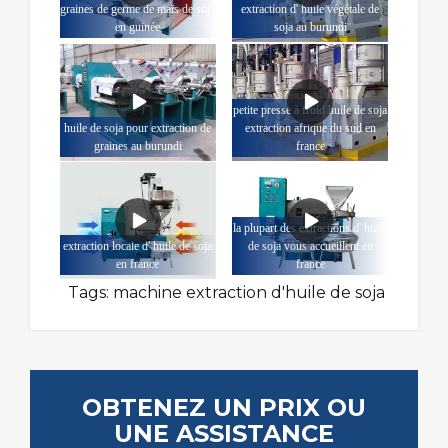
graines de germe de maïs de soja
extraction d' huile végétale de
en guinée
soja au burundi
petite presse à froid huile de soja
huile de soja pour extraction de
extraction afrique du sud en
graines au burundi
france
la plupart des extractions d' huile
extraction locale d' huile de soja
de soja vous accueillent en
en france
france
Tags:
machine extraction d'huile de soja
OBTENEZ UN PRIX OU
UNE ASSISTANCE