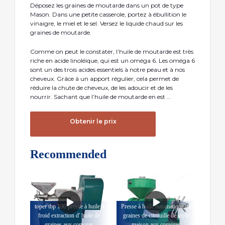
Déposez les graines de moutarde dans un pot de type
Mason. Dans une petite casserole, portez à ébullition le
vinaigre, le miel et le sel. Versez le liquide chaud sur les
graines de moutarde.
Comme on peut le constater, l’huile de moutarde est très
riche en acide linoléique, qui est un oméga 6. Les oméga 6
sont un des trois acides essentiels à notre peau et à nos
cheveux. Grâce à un apport régulier, cela permet de
réduire la chute de cheveux, de les adoucir et de les
nourrir. Sachant que l’huile de moutarde en est ...
Obtenir le prix
Recommended
toper tbp 100 presse à huile à
Presse à huile automatique de
froid extraction d' huile de
graines de citrouille de style
graines aux comores
maison aux comores