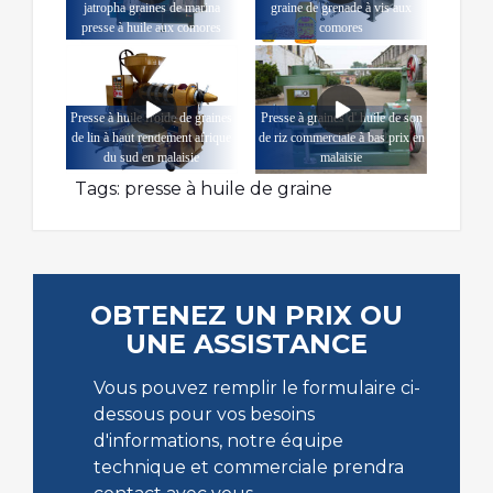
jatropha graines de marina
graine de grenade à vis aux
presse à huile aux comores
comores
Presse à huile froide de graines
Presse à graines d' huile de son
de lin à haut rendement afrique
de riz commerciale à bas prix en
du sud en malaisie
malaisie
Tags:
presse à huile de graine
OBTENEZ UN PRIX OU
UNE ASSISTANCE
Vous pouvez remplir le formulaire ci-
dessous pour vos besoins
d'informations, notre équipe
technique et commerciale prendra