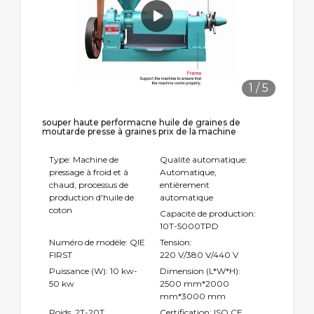
1
/
5
souper haute performacne huile de graines de
moutarde presse à graines prix de la machine
Type: Machine de
Qualité automatique:
pressage à froid et à
Automatique,
chaud, processus de
entièrement
production d'huile de
automatique
coton
Capacité de production:
10T-5000TPD
Numéro de modèle: QIE
Tension:
FIRST
220 V/380 V/440 V
Puissance (W): 10 kw-
Dimension (L*W*H):
50 kw
2500 mm*2000
mm*3000 mm
Poids: 2T-20T
Certification: ISO,CE,