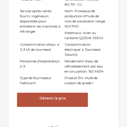
BV,TR- CU
Service après-vente
Nom: Processus de
fourni: ingénieurs
production d'huile de
disponibles pour
noix de coco/coton vierge
entretenir les machines à
500TPD
l'étranger
Matériaux: Acier au
carbone Q235 et SS304
Consommation d'eau: ≤
Consommation
0,3 t/t de tournesol
électrique: ≤ Tournesol
12kwh/t
Personnes d'exploitation:
Rendement d'eau de
2-3
refroidissement par eau
en circulation: 150 M3/H
Type de fournisseur:
Produit fini: Huile de
Fabricant
cuisson de grade 1
Obtenir le prix