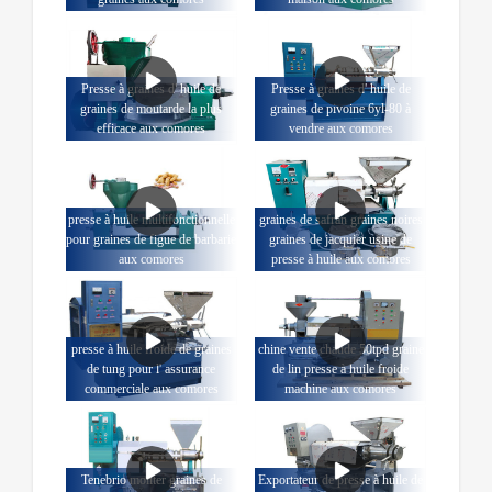
Presse à graines d' huile de
Presse à graines d' huile de
graines de moutarde la plus
graines de pivoine 6yl-80 à
efficace aux comores
vendre aux comores
presse à huile multifonctionnelle
graines de safran graines noires
pour graines de figue de barbarie
graines de jacquier usine de
aux comores
presse à huile aux comores
presse à huile froide de graines
chine vente chaude 50tpd graine
de tung pour l' assurance
de lin presse à huile froide
commerciale aux comores
machine aux comores
Tenebrio moliter graines de
Exportateur de presse à huile de