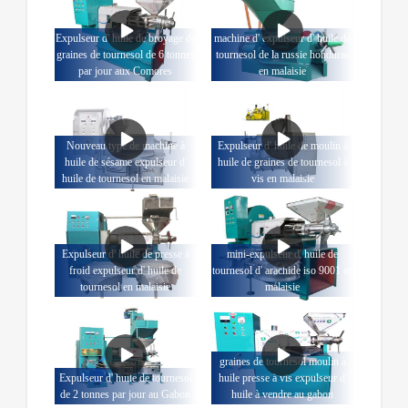
Expulseur d' huile de broyage de
machine d' expulseur d' huile de
graines de tournesol de 6 tonnes
tournesol de la russie honduras
par jour aux Comores
en malaisie
Nouveau type de machine à
Expulseur d' huile de moulin à
huile de sésame expulseur d'
huile de graines de tournesol à
huile de tournesol en malaisie
vis en malaisie
Expulseur d' huile de presse à
mini-expulseur d' huile de
froid expulseur d' huile de
tournesol d' arachide iso 9001 en
tournesol en malaisie
malaisie
graines de tournesol moulin à
Expulseur d' huile de tournesol
huile presse à vis expulseur d'
de 2 tonnes par jour au Gabon
huile à vendre au gabon