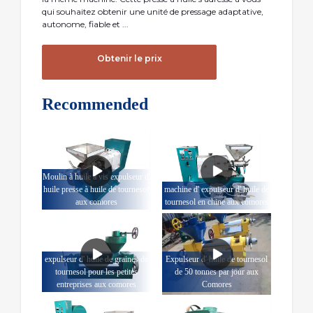
qui souhaitez obtenir une unité de pressage adaptative,
autonome, fiable et ...
Obtenir le prix
Recommended
Moulin à huile à vis expulseur d'
huile presse à huile de tournesol
machine d' expulseur d' huile de
aux comores
tournesol en chine aux comores
expulseur d' huile de graines de
Expulseur d' huile de tournesol
tournesol pour les petites
de 50 tonnes par jour aux
entreprises aux comores
Comores