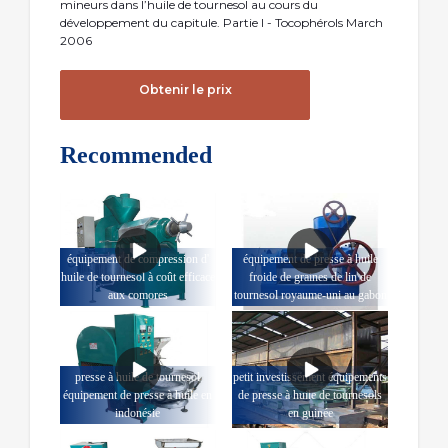
mineurs dans l’huile de tournesol au cours du
développement du capitule. Partie I - Tocophérols March
2006
Obtenir le prix
Recommended
équipement de compression d'
équipement de presse à huile
huile de tournesol à coût efficace
froide de graines de lin de
aux comores
tournesol royaume-uni au gabon
presse à huile de tournesol
petit investissement équipements
équipement de presse à huile en
de presse à huile de tournesols
indonésie
en guinée