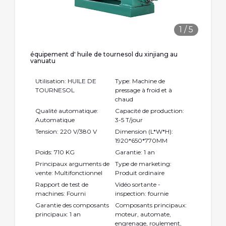
1
/
5
équipement d' huile de tournesol du xinjiang au
vanuatu
Utilisation: HUILE DE
Type: Machine de
TOURNESOL
pressage à froid et à
chaud
Qualité automatique:
Capacité de production:
Automatique
3-5 T/jour
Tension: 220 V/380 V
Dimension (L*W*H):
1920*650*770MM
Poids: 710 KG
Garantie: 1 an
Principaux arguments de
Type de marketing:
vente: Multifonctionnel
Produit ordinaire
Rapport de test de
Vidéo sortante -
machines: Fourni
inspection: fournie
Garantie des composants
Composants principaux:
principaux: 1 an
moteur, automate,
engrenage, roulement,