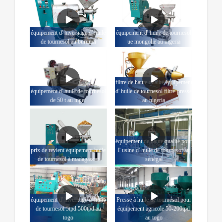
équipement d' hivernage d' huile
équipement d' huile de tournesol
de tournesol au burundi
ue mongolie au nigeria
filtre de haute qualité équipement
équipement d' huile de tournesol
d' huile de tournesol filtre-presse
de 50 t au niger
au nigeria
équipement de haute qualité pour
prix de revient équipement huile
l' usine d' huile de tournesol au
de tournesol à madagascar
sénégal
équipement d' hivernage d' huile
Presse à huile de tournesol pour
de tournesol 5tpd 500tpd au
équipement agricole 50-200tpd
togo
au togo