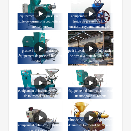
équipement de compression d'
équipement de presse à huile
huile de tournesol à coût efficace
froide de graines de lin de
aux comores
tournesol royaume-uni au gabon
presse à huile de tournesol
petit investissement équipements
équipement de presse à huile en
de presse à huile de tournesols
indonésie
en guinée
équipement d' hivernage d' huile
équipement d' huile de tournesol
de tournesol au burundi
ue mongolie au nigeria
filtre de haute qualité équipement
équipement d' huile de tournesol
d' huile de tournesol filtre-presse
de 50 t au niger
au nigeria