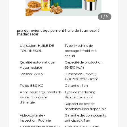
1
/
5
prix de revient équipement huile de tournesol à
madagascar
Utilisation: HUILE DE
Type: Machine de
TOURNESOL
pressage à froid et à
chaud
Qualité automatique:
Capacité de production:
Automatique
65-130 kg/h
Tension: 220 V
Dimension (L*W*H):
1500*1200*1750mm
Poids: 880 KG
Garantie : 1 an
Principaux arguments de
Type de marketing:
vente: Économie
Produit ordinaire
d'énergie
Rapport de test de
machines: Non disponible
Vidéo sortante -
Garantie des composants
inspection: Fournie
principaux: 1 an
Composants principaux:
Type d'huile: Huile de