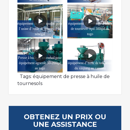
équipement de haute qualité pour
équipement d' hivernage d' huile
l' usine d' huile de tournesol au
de tournesol 5tpd 500tpd au
sénégal
togo
Presse à huile de tournesol pour
équipement agricole 50-200tpd
équipement d' huile de tournesol
au togo
du xinjiang au vanuatu
Tags:
équipement de presse à huile de
tournesols
OBTENEZ UN PRIX OU
UNE ASSISTANCE