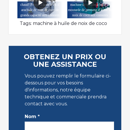
chaud! Presse à huile à vis d'
machine de moulin à huile de
arachide de noix de coco de
moutarde de presseur d' huile de
grande capacité aux comores
noix de coco aux comores
Tags:
machine à huile de noix de coco
OBTENEZ UN PRIX OU
UNE ASSISTANCE
Vous pouvez remplir le formulaire ci-
dessous pour vos besoins
d'informations, notre équipe
technique et commerciale prendra
contact avec vous.
Nom
*