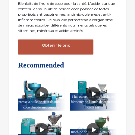
Bienfaits de l'huile de coco pour la santé. L'acide laurique
contenu dans l'huile de noix de coco possède de fortes
propriétés antibactériennes, antimicrobiennes et anti-
inflammatoires. De plus, elle permettrait à l'organisme
de mieux absorber différents nutriments tels que les
vitamines, minéraux et acides aminés.
Obtenir le prix
Recommended
à la recherche d' une machine à
presse à huile de ricin de noix de
fabriquer de l' huile de coco aux
coco chaude aux comores
comores
machine de presse de graines d'