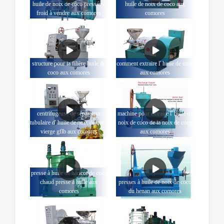
huile de noix de coco pressée à
huile de noix de coco aux
froid à vendre aux comores
comores
structure pour la filière huile de
comment extraire l' huile de coco
coco aux comores
aux comores
centrifugeuse de séparateur
machine pour extraire l' huile de
tubulaire d' huile de noix de coco
noix de coco de la noix de coco
vierge gflb aux comores
aux comores
presse à huile de haricot de coco
chaud presse à huile aux
presses à huile de noix de coco
comores
du henan aux comores