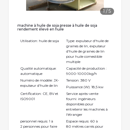
1
/
5
machine à huile de soja presse à huile de soja
rendement élevé en huile
Utilisation: huile de soja
Type: expulseur d'huile de
graines de lin, expulseur
d'huile de graines de lin
pour huile comestible
multiple
Qualité automatique:
Capacité de production :
automatique
9000-10000kg/h
Numéro de modèle: JX-
Tension: 380 V
expulseur d'huile de lin
Puissance (W): 18,5 kw
Certification: CE, BV et
Service après-vente
ISO9001
fourni: ingénieurs
disponibles pour
entretenir les machines à
l'étranger
personnel requis: 1 à
Espace requis: 60 à
2 personnes pour faire
80 mètres carrés pour