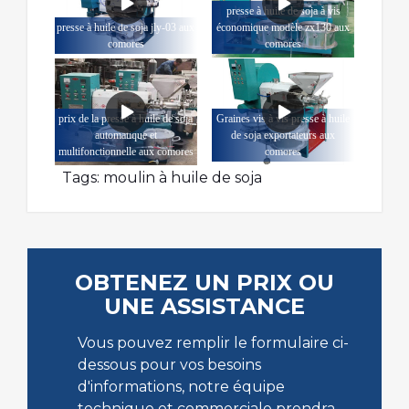
presse à huile de soja à vis
presse à huile de soja jly-03 aux
économique modèle zx130 aux
comores
comores
prix de la presse à huile de soja
Graines vis à vis presse à huile
automatique et
de soja exportateurs aux
multifonctionnelle aux comores
comores
Tags:
moulin à huile de soja
OBTENEZ UN PRIX OU
UNE ASSISTANCE
Vous pouvez remplir le formulaire ci-
dessous pour vos besoins
d'informations, notre équipe
technique et commerciale prendra