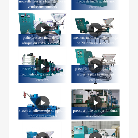
nouvelle presse à huile de soja à
froide de haute qualité aux
vendre aux comores
comores
petite presse à huile de soja
meilleur moulin à huile de soja
afrique du sud aux comores
de 20 tonnes aux comores
presse à huile de soja presse à
presse à huile de soja à deux
froid huile de graines de lin aux
arbres la plus avancée aux
comores
comores
Presse à huile de soja 75 t pour l'
presse à huile de soja honduras
afrique aux comores
aux comores