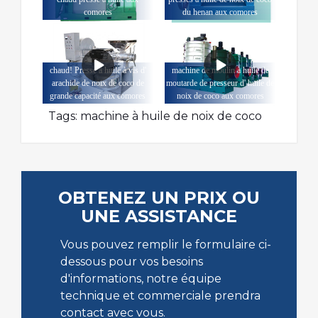
comores
du henan aux comores
chaud! Presse à huile à vis d'
machine de moulin à huile de
arachide de noix de coco de
moutarde de presseur d' huile de
grande capacité aux comores
noix de coco aux comores
Tags:
machine à huile de noix de coco
OBTENEZ UN PRIX OU
UNE ASSISTANCE
Vous pouvez remplir le formulaire ci-
dessous pour vos besoins
d'informations, notre équipe
technique et commerciale prendra
contact avec vous.