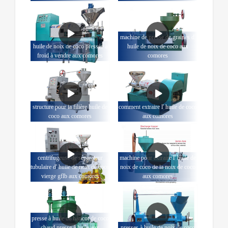
machine de presse de graines d'
huile de noix de coco pressée à
huile de noix de coco aux
froid à vendre aux comores
comores
structure pour la filière huile de
comment extraire l' huile de coco
coco aux comores
aux comores
centrifugeuse de séparateur
machine pour extraire l' huile de
tubulaire d' huile de noix de coco
noix de coco de la noix de coco
vierge gflb aux comores
aux comores
presse à huile de haricot de coco
chaud presse à huile aux
presses à huile de noix de coco