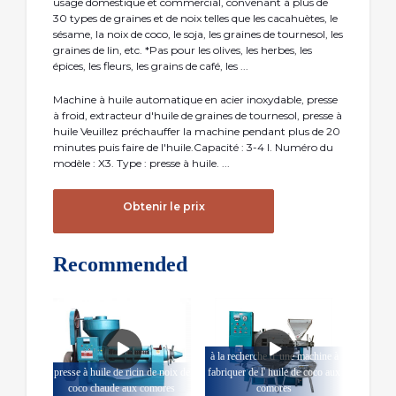
usage domestique et commercial, convenant à plus de
30 types de graines et de noix telles que les cacahuètes, le
sésame, la noix de coco, le soja, les graines de tournesol, les
graines de lin, etc. *Pas pour les olives, les herbes, les
épices, les fleurs, les grains de café, les ...
Machine à huile automatique en acier inoxydable, presse
à froid, extracteur d'huile de graines de tournesol, presse à
huile Veuillez préchauffer la machine pendant plus de 20
minutes puis faire de l'huile.Capacité : 3-4 l. Numéro du
modèle : X3. Type : presse à huile. ...
Obtenir le prix
Recommended
à la recherche d' une machine à
presse à huile de ricin de noix de
fabriquer de l' huile de coco aux
coco chaude aux comores
comores