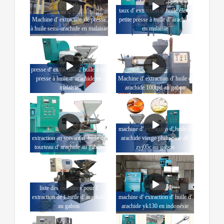
taux d' extraction d' huile élevé
Machine d' extraction de presse
petite presse à huile d' arachide
à huile semi-arachide en malaisie
en malaisie
presse d' extraction d' huile à vis
presse à huile d' arachide en
Machine d' extraction d' huile d'
malaisie
arachide 100tpd au gabon
machine d' extraction d' huile d'
extraction au solvant d' huile de
arachide vierge philippine dl-
tourteau d' arachide au gabon
zyj05c au gabon
liste des machines pour l'
extraction de l' huile d' arachide
machine d' extraction d' huile d'
au gabon
arachide yk130 en indonésie