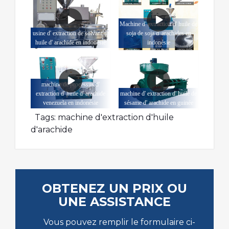
Machine d' extraction d' huile de
usine d' extraction de solvant d'
soja de soja d' arachides en
huile d' arachide en indonésie
indonésie
machine de processus d'
extraction d' huile d' arachide
machine d' extraction d' huile de
venezuela en indonésie
sésame d' arachide en guinée
Tags:
machine d'extraction d'huile
d'arachide
OBTENEZ UN PRIX OU
UNE ASSISTANCE
Vous pouvez remplir le formulaire ci-