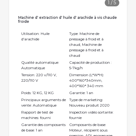
1
/
5
Machine d' extraction d' huile d' arachide à vis chaude
froide
Utilisation: Huile
Type: Machine de
d'arachide
pressage à froid et à
chaud, Machine de
pressage à froid et à
chaud
Qualité automatique:
Capacité de production :
Automatique
5-7kg/h
Tension: 220 v/110 V,
Dimension (L*W*H):
220/110 V
400*160*340mm,
400*160* 340 mm
Poids: 12 KG, 12 KG
Garantie: 1 an
Principaux arguments de
Type de marketing:
vente: Automatique
Nouveau produit 2020
Rapport de test de
Inspection vidéo sortante:
machines: fourni
fournie
Garantie des composants
Composants de base:
de base: 1 an
Moteur, récipient sous
pression, API, engrenage,