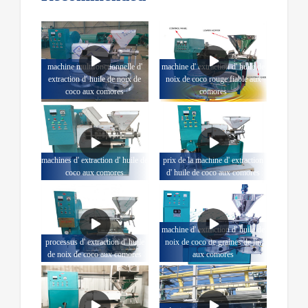
machine multifonctionnelle d'
machine d' extraction d' huile de
extraction d' huile de noix de
noix de coco rouge fiable aux
coco aux comores
comores
machines d' extraction d' huile de
prix de la machine d' extraction
coco aux comores
d' huile de coco aux comores
machine d' extraction d' huile de
processus d' extraction d' huile
noix de coco de graines de lin
de noix de coco aux comores
aux comores