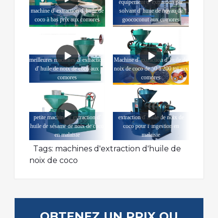
équipement d' extraction par
machine d' extraction d' huile de
solvant d' huile de noyau de
coco à bas prix aux comores
goococonut aux comores
meilleures machines d' extraction
Machine d' extraction d' huile de
d' huile de noix de coco aux
noix de coco de 50 à 200 tpj aux
comores
comores
petite machine d' extraction d'
extraction d' huile de noix de
huile de sésame de noix de coco
coco pour l' ingestion en
en malaisie
malaisie
Tags:
machines d'extraction d'huile de
noix de coco
OBTENEZ UN PRIX OU